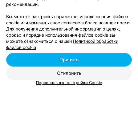
Графический дизайн Photoshop, Adobe
от 56 руб.
рекомендаций.
Вы можете настроить параметры использования файлов
cookie или изменить свое согласие в более позднее время.
Для получения дополнительной информации о целях,
сроках и порядке использования файлов cookie вы
можете ознакомиться с нашей
Политикой обработки
Добавить компанию
файлов cookie
Добавить специалиста
Принять
Отклонить
Персональные настройки Cookie
О проекте
Новости проекта
Размещение рекламы
Вакансии
Публичный договор
Способы оплаты
Публичный договор по использованию сервиса
«Афиша»
Пользовательское соглашение
Написать в поддержку