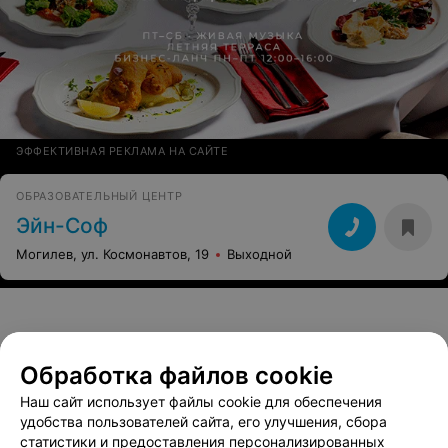
ЭФФЕКТИВНАЯ РЕКЛАМА НА САЙТЕ
ОБРАЗОВАТЕЛЬНЫЙ ЦЕНТР
Эйн-Соф
Могилев, ул. Космонавтов, 19
Выходной
Обработка файлов cookie
Школы дизайна - цена в Могилеве
Наш сайт использует файлы cookie для обеспечения
удобства пользователей сайта, его улучшения, сбора
Web-дизайн
от 56 руб.
статистики и предоставления персонализированных