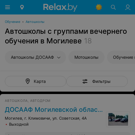
Обучение
•
Автошколы
Автошколы с группами вечернего
обучения в Могилеве
18
Автошколы ДОСААФ
Мотошколы
Обучение 
Фильтры
Карта
АВТОШКОЛА, АВТОДРОМ
ДОСААФ Могилевской области
Могилев, г. Климовичи, ул. Советская, 4А
Выходной