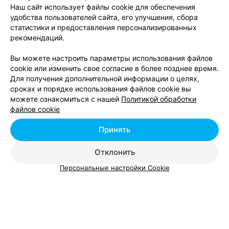
Все адреса
Наш сайт использует файлы cookie для обеспечения
удобства пользователей сайта, его улучшения, сбора
статистики и предоставления персонализированных
рекомендаций.
Автошкола торгового центра
Вы можете настроить параметры использования файлов
Кировский р-н д. Жиличи
Выходной
cookie или изменить свое согласие в более позднее время.
Для получения дополнительной информации о целях,
сроках и порядке использования файлов cookie вы
Автошкола Кличевского МУПК
можете ознакомиться с нашей
Политикой обработки
г. Кличев ул. Ленинская, 61
Выходной
файлов cookie
Принять
Отклонить
Персональные настройки Cookie