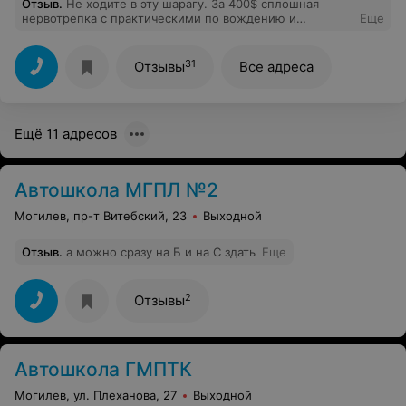
Отзыв
.
Не ходите в эту шарагу. За 400$ сплошная
нервотрепка с практическими по вождению и
Еще
просмотр фильмов на теории. Фильмы и в интернете
есть бесплатно, а диск с правилами стоит 40000руб. в
любой "Союзпечати". Лично у меня за почти три месяца
31
Отзывы
Все адреса
обучения было всего ОДНО!!! занятие по вождению. И
инструктору не дозвониться. Правды тоже не найдешь.
Все друг на друга кивают и никто и ни за что не
отвечает. "Совок", в общем. В худшем смысле этого
Ещё 11 адресов
слова, включая уборку территории. И это за 390
долларов то.
Автошкола МГПЛ №2
Могилев, пр-т Витебский, 23
Выходной
Отзыв
.
а можно сразу на Б и на С здать
Еще
2
Отзывы
Автошкола ГМПТК
Могилев, ул. Плеханова, 27
Выходной