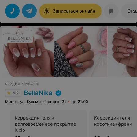
— красивым, насыщенным и естественным.
Обстановка приятная, обслуживание на высшем
Записаться онлайн
Отз
уровне. Обязательно приду снова и буду
рекомендовать друзьям!
СТУДИЯ КРАСОТЫ
BellaNika
4.9
Минск, ул. Кузьмы Чорного, 31
до 21:00
Коррекция геля +
Коррекция геля
долговременное покрытие
короткие+френч
luxio