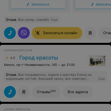
Записаться
Записать
Отзыв
.
Все супер, спасибо
Еще
Записаться онлайн
Отз
ПАРИКМАХЕРСКАЯ
Город красоты
4.0
Минск, пр-т Независимости, 145
до 21:00
Отзыв
.
Все понравилось, ходила к мастеру Елена на
коррекцию ногтей. Хороший салон, все советую!
Еще
Приду еще.
500
Отзывы
Все адреса
САЛОН КРАСОТЫ