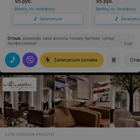
95 руб.
95 руб.
Запись по телефону
Запись по телефону
Записаться
Записать
Отзыв
.
Доверяю свои волосы только Артему, супер
профессионал
Еще
Записаться онлайн
Отз
СЕТЬ САЛОНОВ КРАСОТЫ