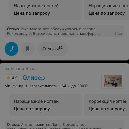
Наращивание ногтей
Наращивание ногт
Цена по запросу
Цена по запросу
Отзыв
.
Уже много лет обслуживаюсь в салоне.
Рекомендую. Вежливость, приятная атмосфера,
Еще
заботливое отношение, уже начиная с рецепции и
отличное качество! Отдельное спасибо парикмахеру-
стилисту Екатерине. Рекомендую, вы похорошеете и
83
Отзывы
отдохнете. Катя, спасибо! Спасибо администраторам.
САЛОН КРАСОТЫ
Оливер
4.0
Минск, пр-т Независимости, 164
до 20:00
Наращивание ногтей
Коррекция ногтей
Цена по запросу
Цена по запросу
Отзыв
.
А мне нравится Лена. Делаю у нее
наращивание ногтей. Всегда отличный результат!!
Еще