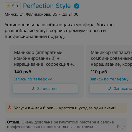
Perfection Style
5.0
Минск, ул. Филимонова, 35
до 21:00
Уединенная и расслабляющая атмосфера, богатое
разнообразие услуг, сервис премиум-класса и
профессиональный подход.
Маникюр (аппаратный,
Маникюр (аппарат
комбинированный) +
комбинированный)
наращивание, коррекция +
наращивание, кор
долговременное покрытие
долговременное п
140 руб.
110 руб.
топ мастер
Запись по телефону
Запись по телефону
Записаться
Записать
Услуги в 4 или 6 рук — красота и уход за один визит!
Отзыв
.
Очень довольна результатом! Мастера в салоне
профессиональны и внимательны к деталям.
Еще
Окрашивание получилось именно таким, как я хотела