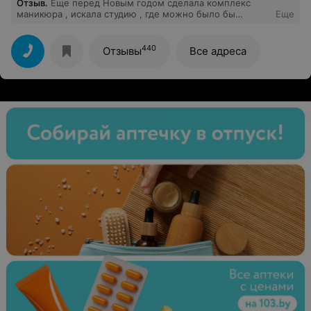
Отзыв
.
Еще перед Новым годом сделала комплекс
маникюра , искала студию , где можно было бы
Еще
сделать новогодний маникюр ! Прекрасное настроение
и отличный маникюр подарили феи - сотрудницы
студии! Спасибо огромное ! Получила много
440
Отзывы
Все адреса
комплиментов на корпоративе за мой новогодний
маникюр