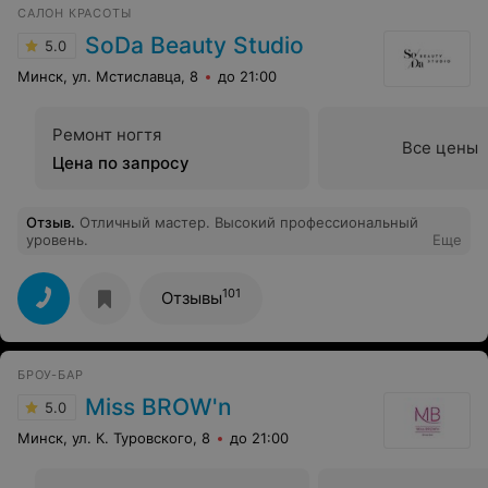
САЛОН КРАСОТЫ
так как оказалось, что у меня нет доступа к записи. Т
.е. мне не просто нахамили, оскорбили, унизили как
SoDa Beauty Studio
5.0
могли, но и заблокировали мой номер. Невежливый,
амбициозный сотрудник рецепции позволяет себе
Минск, ул. Мстиславца, 8
до 21:00
идти против мнения администрации, продолжая
нагнетать ситуации. Ну что же, госпожа Регина, это
Ваш выбор
Ремонт ногтя
Все цены
Цена по запросу
Отзыв
.
Отличный мастер. Высокий профессиональный
уровень.
Еще
101
Отзывы
БРОУ-БАР
Miss BROW'n
5.0
Минск, ул. К. Туровского, 8
до 21:00