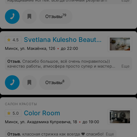
79
Отзывы
Svetlana Kulesho Beauty Studio
4.5
Минск, ул. Макаёнка, 12б
до 22:00
Отзыв
.
Спасибо большое, всё очень понравилось))
качество работы, атмосфера просто супер и мастер
Еще
ооочень приятная девушка, очень приятно было с ней
пообщаться, в целом помещением студии осталась
очень довольна, обязательно приду к Вам снова.
8
Отзывы
САЛОН КРАСОТЫ
Color Room
5.0
Минск, ул. Академика Купревича, 18
до 19:00
Отзыв
.
классная стрижка как всегда ❤️ спасибо!
Еще