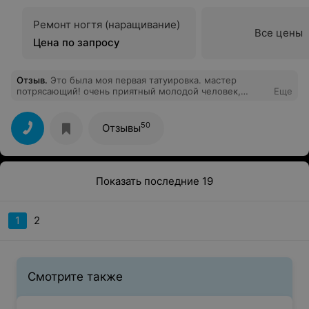
Ремонт ногтя (наращивание)
Все цены
Цена по запросу
Отзыв
.
Это была моя первая татуировка. мастер
потрясающий! очень приятный молодой человек,
Еще
татуировка очень красиво получилась в реальности!
все чисто, аккуратно, приятная обстановка, вежливый
персонал. спасибо огромное мастеру Михаилу за
50
Отзывы
такую красоту на моей ножке!
Показать последние 19
1
2
Смотрите также