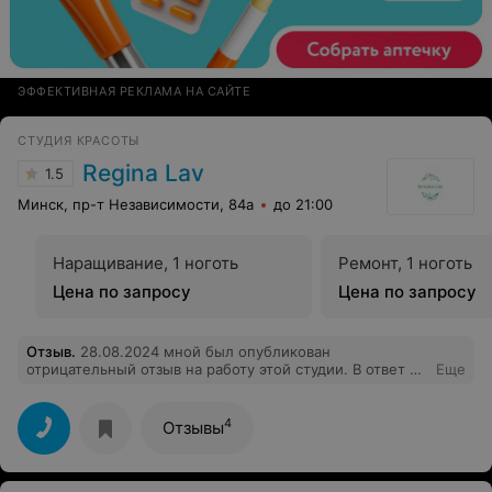
ЭФФЕКТИВНАЯ РЕКЛАМА НА САЙТЕ
СТУДИЯ КРАСОТЫ
Regina Lav
1.5
Минск, пр-т Независимости, 84а
до 21:00
Наращивание, 1 ноготь
Ремонт, 1 ноготь
Цена по запросу
Цена по запросу
Отзыв
.
28.08.2024 мной был опубликован
отрицательный отзыв на работу этой студии. В ответ на
Еще
это был опубликован ответ студии, аналогичный ответ
отправлен на электронную почту. В ответе
приносились извинения за сложившуюся ситуацию,
4
Отзывы
якобы о проведенной беседе со сотрудниками и
предложена скидка 50%,выражены пожелания о
дальнейшем сотрудничестве. Однако, сегодня при
попытке записи онлайн, не удалось ее осуществить,