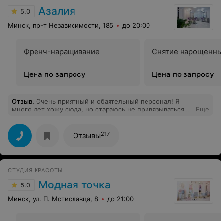
Азалия
5.0
Минск, пр-т Независимости, 185
до 20:00
Френч-наращивание
Снятие нарощенны
Цена по запросу
Цена по запросу
Отзыв
.
Очень приятный и обаятельный персонал! Я
много лет хожу сюда, но стараюсь не привязываться к
Еще
одному мастеру. В этот раз попала и была приятно
удивлена к МАРИНЕ Колос и хочу высказать слова
огромной благодарности за замечательное
217
Отзывы
мелирование и стрижку. Все аккуратно сделано. Она
очень приятная, интеллигентная, без навязчивых
разговоров, работает очень быстро, подсказала как
ухаживать дома. Спасибо огромное.
СТУДИЯ КРАСОТЫ
Модная точка
5.0
Минск, ул. П. Мстиславца, 8
до 21:00