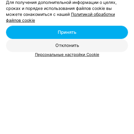
Для получения дополнительной информации о целях,
сроках и порядке использования файлов cookie вы
можете ознакомиться с нашей
Политикой обработки
Добавить компанию
файлов cookie
Добавить специалиста
Принять
Отклонить
Персональные настройки Cookie
О проекте
Новости проекта
Размещение рекламы
Вакансии
Публичный договор
Способы оплаты
Публичный договор по использованию сервиса
«Афиша»
Пользовательское соглашение
Написать в поддержку
Связаться по вопросам сотрудничества
Написать руководителю relax.by
Персональные настройки cookie