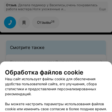
Отзыв
.
Делала педикюр у Василисы,очень понравилась
работа мастера.Ноги ухоженные и
Еще
аккуратные.Специалист очень высокого уровня,ни
порезов ни никаких недочетов.Спасибо огромное!
26
Отзывы
Смотрите также
Парикмахерские у метро Партизанская
Обработка файлов cookie
Солярии у метро Партизанская
Наш сайт использует файлы cookie для обеспечения
удобства пользователей сайта, его улучшения, сбора
статистики и предоставления персонализированных
Салоны красоты у метро Партизанская
рекомендаций.
Вы можете настроить параметры использования файлов
cookie или изменить свое согласие в более позднее время.