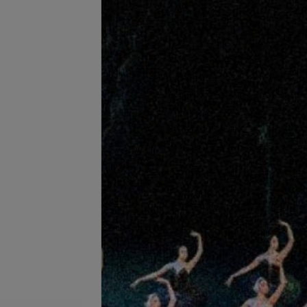
гигиенический
Маникюр, покрытие цветной
лак, снятие (мастер)
запросу
Цена по запросу