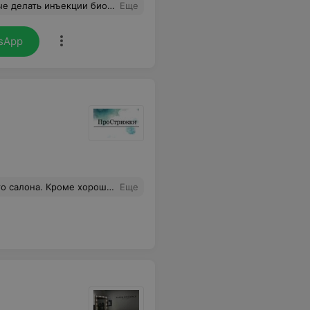
торг от салона! Очень приятно находиться, все для нас, девочек!
Еще
sApp
нгелины,прекрасный педикюр за 20р.мне есть,с чем сравнивать,работаю в салоне. Администраторы всегда с улыбкой,добродушные девченки! Всем здоровья, успехов и процветания!!!
Еще