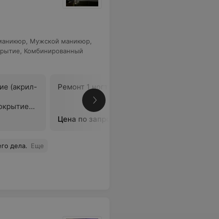
маникюр
,
Мужской маникюр
,
крытие
,
Комбинированный
ие (акрил-
Ремонт 1 ногтя (мастер)
Маникюр 
(мастер)
окрытие
Цена по запросу
Цена по 
го дела.
Еще