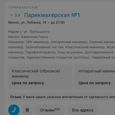
ПАРИКМАХЕРСКАЯ
Парикмахерская №1
3.3
Минск, ул. Лобанка, 14
до 21:00
Рядом с
:
ул. Притыцкого
Метро
:
Каменная Горка
Маникюр
:
SPA-маникюр
,
Аппаратный маникюр
,
Горячий маник
маникюр
,
Запечатывание ногтей
,
Классический маникюр
,
Муж
маникюр
,
Парафинотерапия
,
Уход за руками
,
Долговременное
покрытие
,
Художественное покрытие (роспись)
,
Свадебный м
Классический (обрезной)
Аппаратный маник
маникюр
Цена по запросу
Цена по запросу
Отзыв
.
У меня самое ужасное впечатление от сделанного мне маникюра плюс покрытие гель-лаком! Мастера зовут Юлия, на маникюр ходила 5 марта! Не сняли полностью покрытие предыдущего мастера, сказали якобы ноготь будет неровный, предлагали покрыть специальным гелем для выравнивания. Но зачем если ноготь ровный если снять полностью предыдущую основу? Неровно нанесли лак, форму сделать вообще не получилось. Инструмент при мне не
250
Отзывы
Все адреса