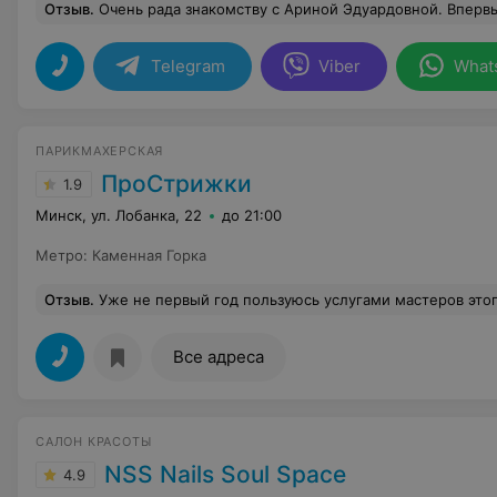
Отзыв
.
Очень рада знакомству с Ариной Эдуардовной. Впервые делать инъекции био было не больно. Уже записалась на следующую процедуру. Также полный вос
Telegram
Viber
What
ПАРИКМАХЕРСКАЯ
ПроСтрижки
1.9
Минск, ул. Лобанка, 22
до 21:00
Метро
:
Каменная Горка
Отзыв
.
Уже не первый год пользуюсь услугами мастеров этого салона. Кроме хороших слов,есть только благодарность за нелегкий труд девочек! Доступные цены,качество,обилие мастеров,можно всегда найти своего. Не понимаю людей,которые за такую цену чем то недовольны. Можно найти другой салон,стричься там,а не поливать грязью место,где ты был. Волосы не зубы как говорится))) Последний раз делала педикюр у А
Все адреса
САЛОН КРАСОТЫ
NSS Nails Soul Space
4.9