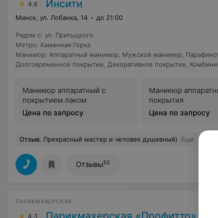
Инсити
4.6
Минск, ул. Лобанка, 14
до 21:00
Рядом с
:
ул. Притыцкого
Метро
:
Каменная Горка
Маникюр
:
Аппаратный маникюр
,
Мужской маникюр
,
Парафино
Долговременное покрытие
,
Декоративное покрытие
,
Комбини
Маникюр аппаратный с
Маникюр аппаратн
покрытием лаком
покрытия
Цена по запросу
Цена по запросу
Отзыв
.
Прекрасный мастер и человек душевный)
Еще
55
Отзывы
ПАРИКМАХЕРСКАЯ
Парикмахерская «Профитто»
4.3