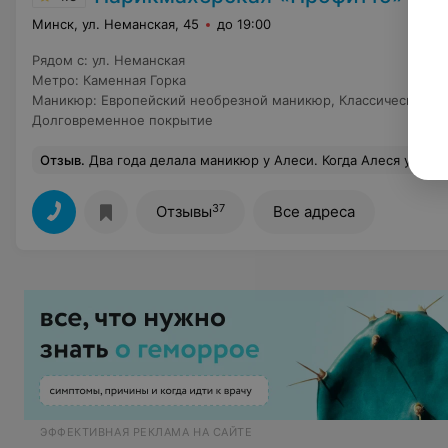
Минск, ул. Неманская, 45
до 19:00
Рядом с
:
ул. Неманская
Метро
:
Каменная Горка
Маникюр
:
Европейский необрезной маникюр
,
Классический м
Долговременное покрытие
Отзыв
.
Два года делала маникюр у Алеси. Когда Алеся ушла в декрет, я с легкой тревогой пошла к другому мастеру Милане. Мои опасения оказались напрасны. Качественно, быстро, бережно и аккуратно с
37
Отзывы
Все адреса
ЭФФЕКТИВНАЯ РЕКЛАМА НА САЙТЕ