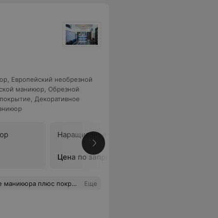
юр
,
Европейский необрезной
ской маникюр
,
Обрезной
 покрытие
,
Декоративное
аникюр
юр
Наращивание ногтей
Аппарат
Цена по запросу
Цена по 
 был обработан, мастер достала его просто из коробки, а не из стерилизатора или специального пакета, руки мне также не обработали. Фото сделано сразу после выхода из салона.
Еще