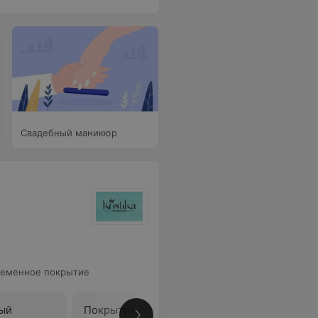
Свадебный маникюр
ременное покрытие
ый
Покрытие ногтей
Долговр