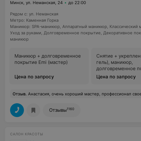
Минск, ул. Неманская, 24
до 22:00
Рядом с
:
ул. Неманская
Метро
:
Каменная Горка
Маникюр
:
SPA-маникюр
,
Аппаратный маникюр
,
Классический 
Уход за руками
,
Долговременное покрытие
,
Декоративное по
маникюр
Маникюр + долговременное
Снятие + укреплен
покрытие Emi (мастер)
гель), маникюр,
долговременное п
(мастер)
Цена по запросу
Цена по запросу
Отзыв
.
Анастасия, очень хороший мастер, профессионал свое
1160
Отзывы
САЛОН КРАСОТЫ