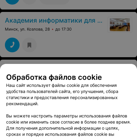
запустили рекламу и столько очевидных ошибок стало
в работе подрядчиков! Теперь знаю как и кого брать на
работу и ставить правильно цели. С удовольствием
записалась на курсы интернет-маркетинг у этого же
Академия информатики для школьников при БГУИР
спикера.
Минск, ул. Козлова, 28
до 17:30
Yellow Club
Обработка файлов cookie
Минск, ул. Кульман, 1/1
до 21:00
Наш сайт использует файлы cookie для обеспечения
удобства пользователей сайта, его улучшения, сбора
статистики и предоставления персонализированных
рекомендаций.
УЧЕБНЫЙ ЦЕНТР
Вы можете настроить параметры использования файлов
ИнфоИнКрипт
cookie или изменить свое согласие в более позднее время.
Для получения дополнительной информации о целях,
Минск, ул. Куйбышева, 40
до 18:00
сроках и порядке использования файлов cookie вы