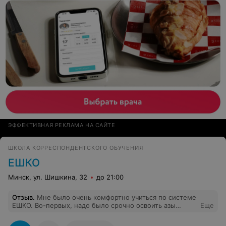
объем информация на online курсах
ЭФФЕКТИВНАЯ РЕКЛАМА НА САЙТЕ
ШКОЛА КОРРЕСПОНДЕНТСКОГО ОБУЧЕНИЯ
ЕШКО
Минск, ул. Шишкина, 32
до 21:00
Отзыв
.
Мне было очень комфортно учиться по системе
ЕШКО. Во-первых, надо было срочно освоить азы
Еще
польского и времени ждать "когда группа соберется" у
меня не было. Во-вторых, очень доступно и интересно