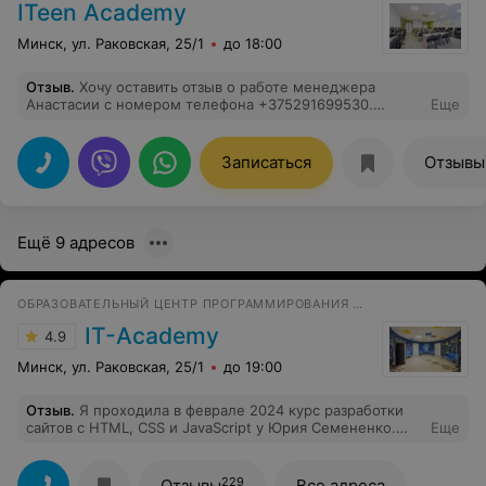
ITeen Academy
Минск, ул. Раковская, 25/1
до 18:00
Отзыв
.
Хочу оставить отзыв о работе менеджера
Анастасии с номером телефона +375291699530.
Еще
Менеджер говорила грубо, не чётко отвечала на
поставленные вопросы, хамила мне, а в конце
разговора бросила трубку! С подобным хамством в
Записаться
Отзывы
образовательных центрах столкнулась впервые.
Считаю подобное недопустимым!!
Ещё 9 адресов
ОБРАЗОВАТЕЛЬНЫЙ ЦЕНТР ПРОГРАММИРОВАНИЯ И ВЫСОКИХ ТЕХНОЛОГИЙ
IT-Academy
4.9
Минск, ул. Раковская, 25/1
до 19:00
Отзыв
.
Я проходила в феврале 2024 курс разработки
сайтов с HTML, CSS и JavaScript у Юрия Семененко.
Еще
Юрий отличный преподаватель с хорошим чувством
юмора, который очень доходчиво и интересно давал
нам информацию. Домашние задания были
229
Отзывы
Все адреса