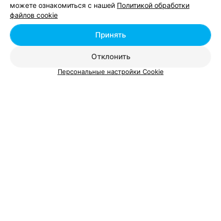
можете ознакомиться с нашей
Политикой обработки
файлов cookie
ИНФОРМАЦИОННАЯ БИЗНЕС-ШКОЛА
ИНБИШ
Принять
Минск, ул. Уральская, 3
до 17:30
Отклонить
Персональные настройки Cookie
УЧРЕЖДЕНИЕ ОБРАЗОВАНИЯ
БГУИР
Минск, ул. П. Бровки, 6
УЧЕБНЫЙ ЦЕНТР
BIGSoft
Минск, ул. В. Хоружей, 4
до 19:00
Показать последние 7
1
2