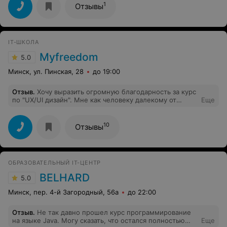
изложен материал (польский - мой 3й иностранный ,
1
Отзывы
так что есть с чем сравнивать). В-третьих. понравилась
работа с удаленным преподавателем. Очень
современный подход.
IT-ШКОЛА
Myfreedom
5.0
Минск, ул. Пинская, 28
до 19:00
Отзыв
.
Хочу выразить огромную благодарность за курс
по "UX/UI дизайн". Мне как человеку далекому от
Еще
сферы веба все было круто. Но не ожидайте, что если
курс длится несколько месяцев, то будет просто.
Информации много, информация часто непростая, и
10
Отзывы
что примечательно- очень насыщенная. Домашние
задания объемные и интересные. За что отдельно
хочется поблагодарить, так это за подход к обучению!
Многие инструменты, которые используются на
ОБРАЗОВАТЕЛЬНЫЙ IT-ЦЕНТР
реальных проектах, вы обязательно попробуете уже
здесь. И конечно нельзя не выделить терпение
BELHARD
5.0
преподавателя=) В целом, было круто!
Минск, пер. 4-й Загородный, 56а
до 22:00
Отзыв
.
Не так давно прошел курс программирование
на языке Java. Могу сказать, что остался полностью
Еще