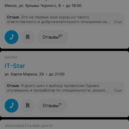
Минск, ул. Кульмы Чорного, 8
до 19:00
Отзыв
.
Это не первые мои курсы,но такого
ответственного и доброжелательного отношения не
Еще
встречала . Учусь на косметолога.Занятия проходят в
очень приятной дружеской атмосфере .Екатерина
Ещина , наш преподаватель,объясняет весь материал и
87
Отзывы
занимается с каждым индивидуально . Терпеливо
отвечает на все вопросы .Организует для нас
бесплатные семинары ,на которых мы не только
знакомимся с новой косметикой ,но и получаем
ШКОЛА
неоценимые знания по профессии косметолога .
Приятно удивил тот факт, что те ,кто пропустил занятия
IT-Star
,дорабатывают их в другие дни.Огромное ей спасибо
за чуткость и профессионализм .От курсов получила
ул. Карла Маркса, 29
до 21:00
намного больше , чем рассчитывала .
Отзыв
.
Я долго шел к выбору профессии.Однако
отучившись и проработав по специальности, решил
Еще
несколько откорректировать ее. Выбрав курсы Web-
верстка (HTML, CSS), я практически с нуля научился
создавать сайты. Преподаватель очень грамотный,
11
Отзывы
объяснял всё очень доступно. Огромное спасибо за
полученные знания!
ОБРАЗОВАТЕЛЬНЫЙ ЦЕНТР