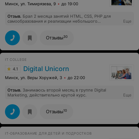
Минск, ул. Тимирязева, 9
до 19:00
Отзыв
.
Брал 2 месяца занятий HTML, CSS, PHP для
самообразования и реализации небольшого
Еще
органайзера в Веб-интерфейсе для нескольких
сотрудников на работе. До этого с версткой сайтов
никогда не соприкасался. Курсом остался доволен,
30
Отзывы
хотя первое время казалось немного необычным, что
обучение проходит не в форме лекций, а при помощи
индивидуальной работы по принципу: прослушал
материал - выполнил - показал преподавателю. В
IT COLLEGE
итоге такая организация работы показалась более
полезной, и к тому же все наработки можно было
Digital Unicorn
4.1
забирать с собой для личного пользования. В планах
поставил себе продолжить обучение, взяв курсы по
Минск, ул. Веры Хоружей, 3
до 22:00
JavaScript и Ruby on Rails в следующем году. Большое
спасибо!
Отзыв
.
Занимаюсь второй месяц в группе Digital
Marketing, действительно крутой курс.
Еще
10
Отзывы
IT-ОБРАЗОВАНИЕ ДЛЯ ДЕТЕЙ И ПОДРОСТКОВ