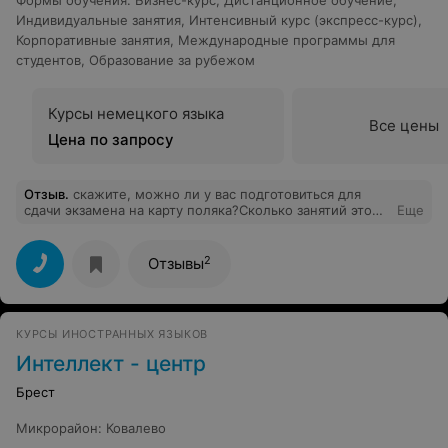
Формы обучения
:
Бизнес-курс
,
Дистанционное обучение
,
Индивидуальные занятия
,
Интенсивный курс (экспресс-курс)
,
Корпоративные занятия
,
Международные программы для
студентов
,
Образование за рубежом
Курсы немецкого языка
Все цены
Цена по запросу
Отзыв
.
скажите, можно ли у вас подготовиться для
сдачи экзамена на карту поляка?Сколько занятий это
Еще
займет и цена вопроса?
2
Отзывы
КУРСЫ ИНОСТРАННЫХ ЯЗЫКОВ
Интеллект - центр
Брест
Микрорайон
:
Ковалево