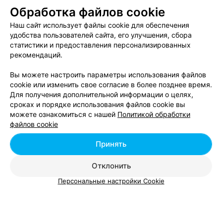
(А1 - С1)
Обработка файлов cookie
Общий курс немецкого для взрослых
от 198 руб.
(А2)
Наш сайт использует файлы cookie для обеспечения
удобства пользователей сайта, его улучшения, сбора
Подготовка к ŐSD (А1 - В1)
от 88 руб.
статистики и предоставления персонализированных
Подготовка к ŐSD (В2 - С2)
от 88 руб.
рекомендаций.
Вы можете настроить параметры использования файлов
cookie или изменить свое согласие в более позднее время.
Для получения дополнительной информации о целях,
сроках и порядке использования файлов cookie вы
можете ознакомиться с нашей
Политикой обработки
Добавить компанию
файлов cookie
Добавить специалиста
Принять
Отклонить
Персональные настройки Cookie
О проекте
Новости проекта
Размещение рекламы
Вакансии
Публичный договор
Способы оплаты