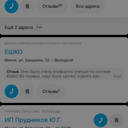
информацию доносит максимально доступно.
Благодарю!
89
Отзывы
Все адреса
Ещё 2 адреса
ШКОЛА КОРРЕСПОНДЕНТСКОГО ОБУЧЕНИЯ
ЕШКО
Минск, ул. Шишкина, 32
Выходной
Отзыв
.
Мне было очень комфортно учиться по системе
ЕШКО. Во-первых, надо было срочно освоить азы
Еще
польского и времени ждать "когда группа соберется" у
меня не было. Во-вторых, очень доступно и интересно
изложен материал (польский - мой 3й иностранный ,
1
Отзывы
так что есть с чем сравнивать). В-третьих. понравилась
работа с удаленным преподавателем. Очень
современный подход.
ЛИНГВИСТИЧЕСКИЕ ПЕРЕВОДЫ
ИП Прудников Ю.Г.