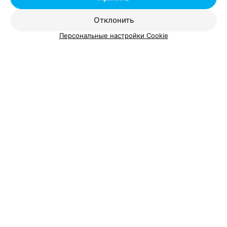
Отклонить
Персональные настройки Cookie
О проекте
Новости проекта
Размещение рекламы
Вакансии
Публичный договор
Способы оплаты
Публичный договор по использованию сервиса
«Афиша»
Пользовательское соглашение
Написать в поддержку
Связаться по вопросам сотрудничества
Написать руководителю relax.by
Персональные настройки cookie
Обработка персональных данных
© 2026 ООО «Артокс Лаб», УНП 191700409, регистрирующий орган -