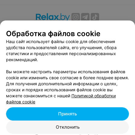
О проекте
Новости проекта
Размещение рекламы
Обработка файлов cookie
Вакансии
Публичный договор
Способы оплаты
Наш сайт использует файлы cookie для обеспечения
Публичный договор по использованию сервиса
удобства пользователей сайта, его улучшения, сбора
«Афиша»
статистики и предоставления персонализированных
Пользовательское соглашение
рекомендаций.
Написать в поддержку
Вы можете настроить параметры использования файлов
Связаться по вопросам сотрудничества
cookie или изменить свое согласие в более позднее время.
Написать руководителю relax.by
Для получения дополнительной информации о целях,
сроках и порядке использования файлов cookie вы
Персональные настройки cookie
можете ознакомиться с нашей
Политикой обработки
Обработка персональных данных
файлов cookie
Принять
© 2026 ООО «Артокс Лаб», УНП 191700409, регистрирующий орган -
Отклонить
Минский горисполком
| 220012, Республика Беларусь, г. Минск,