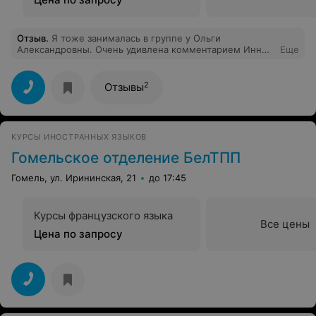
Отзыв
.
Я тоже занималась в группе у Ольги
Александровны. Очень удивлена комментарием Инны.
Еще
Очевидно, свой неуспех в изучении английского языка
она перенесла на преподавателя и сотрудников
отдела. Кстати, в новом учебном году я продолжаю
2
Отзывы
учится у Ольги Александровны, как и другие курсанты.
Искать другие курсы мы не планируем!
КУРСЫ ИНОСТРАННЫХ ЯЗЫКОВ
Гомельское отделение БелТПП
Гомель, ул. Ирининская, 21
до 17:45
Курсы французского языка
Все цены
Цена по запросу