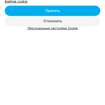
файлов cookie
Добавить специалиста
Принять
Отклонить
Персональные настройки Cookie
О проекте
Новости проекта
Размещение рекламы
Вакансии
Публичный договор
Способы оплаты
Публичный договор по использованию сервиса
«Афиша»
Пользовательское соглашение
Написать в поддержку
Связаться по вопросам сотрудничества
Написать руководителю relax.by
Персональные настройки cookie
Обработка персональных данных