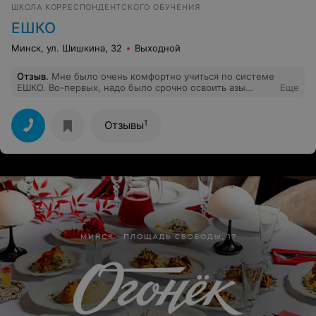
профессионал-практик с профильным образованием.
ШКОЛА КОРРЕСПОНДЕНТСКОГО ОБУЧЕНИЯ
Буду рекомендовать своим знакомым и близким курсы.
Спасибо за обучение!
ЕШКО
Минск, ул. Шишкина, 32
Выходной
Отзыв
.
Мне было очень комфортно учиться по системе
ЕШКО. Во-первых, надо было срочно освоить азы
Еще
польского и времени ждать "когда группа соберется" у
меня не было. Во-вторых, очень доступно и интересно
изложен материал (польский - мой 3й иностранный ,
1
Отзывы
так что есть с чем сравнивать). В-третьих. понравилась
работа с удаленным преподавателем. Очень
современный подход.