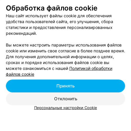
Обработка файлов cookie
Курсы шведского языка в Гомеле
Наш сайт использует файлы cookie для обеспечения
удобства пользователей сайта, его улучшения, сбора
статистики и предоставления персонализированных
Курсы корейского языка в Гомеле
рекомендаций.
Вы можете настроить параметры использования файлов
cookie или изменить свое согласие в более позднее время.
Для получения дополнительной информации о целях,
сроках и порядке использования файлов cookie вы
можете ознакомиться с нашей
Политикой обработки
Добавить компанию
файлов cookie
Добавить специалиста
Принять
Отклонить
Персональные настройки Cookie
О проекте
Новости проекта
Размещение рекламы
Вакансии
Публичный договор
Способы оплаты