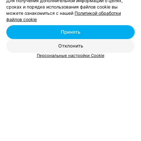
Для получения дополнительной информации о целях,
сроках и порядке использования файлов cookie вы
можете ознакомиться с нашей
Политикой обработки
Добавить компанию
файлов cookie
Добавить специалиста
Принять
Отклонить
Персональные настройки Cookie
О проекте
Новости проекта
Размещение рекламы
Вакансии
Публичный договор
Способы оплаты
Публичный договор по использованию сервиса
«Афиша»
Пользовательское соглашение
Написать в поддержку
Связаться по вопросам сотрудничества
Написать руководителю relax.by
Персональные настройки cookie