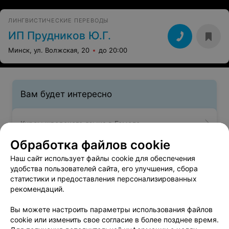
ЛИНГВИСТИЧЕСКИЕ ПЕРЕВОДЫ
ИП Прудников Ю.Г.
Минск, ул. Волжская, 20
до 20:00
Вам будет интересно
Курсы шведского языка в Гомеле
Обработка файлов cookie
Курсы корейского языка в Гомеле
Наш сайт использует файлы cookie для обеспечения
удобства пользователей сайта, его улучшения, сбора
статистики и предоставления персонализированных
Курсы иврита в Гомеле
рекомендаций.
Вы можете настроить параметры использования файлов
cookie или изменить свое согласие в более позднее время.