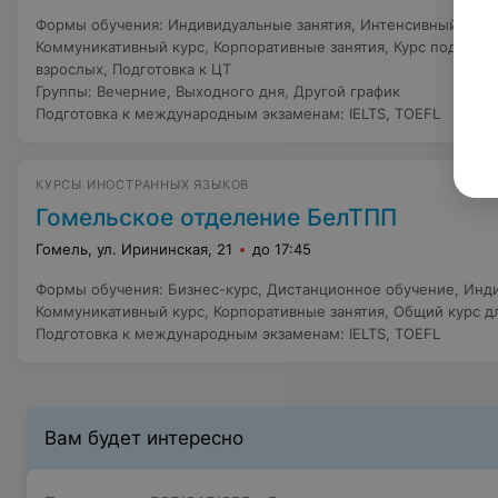
Формы обучения
:
Индивидуальные занятия
,
Интенсивный курс 
Коммуникативный курс
,
Корпоративные занятия
,
Курс поддерж
взрослых
,
Подготовка к ЦТ
Группы
:
Вечерние
,
Выходного дня
,
Другой график
Подготовка к международным экзаменам
:
IELTS
,
TOEFL
КУРСЫ ИНОСТРАННЫХ ЯЗЫКОВ
Гомельское отделение БелТПП
Гомель, ул. Ирининская, 21
до 17:45
Формы обучения
:
Бизнес-курс
,
Дистанционное обучение
,
Инди
Коммуникативный курс
,
Корпоративные занятия
,
Общий курс д
Подготовка к международным экзаменам
:
IELTS
,
TOEFL
Вам будет интересно