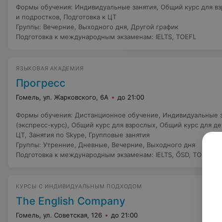
Формы обучения
:
Индивидуальные занятия
,
Общий курс для в
и подростков
,
Подготовка к ЦТ
Группы
:
Вечерние
,
Выходного дня
,
Другой график
Подготовка к международным экзаменам
:
IELTS
,
TOEFL
ЯЗЫКОВАЯ АКАДЕМИЯ
Прогресс
Гомель, ул. Жарковского, 6А
до 21:00
Формы обучения
:
Дистанционное обучение
,
Индивидуальные з
(экспресс-курс)
,
Общий курс для взрослых
,
Общий курс для де
ЦТ
,
Занятия по Skype
,
Групповые занятия
Группы
:
Утренние
,
Дневные
,
Вечерние
,
Выходного дня
Подготовка к международным экзаменам
:
IELTS
,
ŐSD
,
TOEFL
КУРСЫ С ИНДИВИДУАЛЬНЫМ ПОДХОДОМ
The English Company
Гомель, ул. Советская, 126
до 21:00