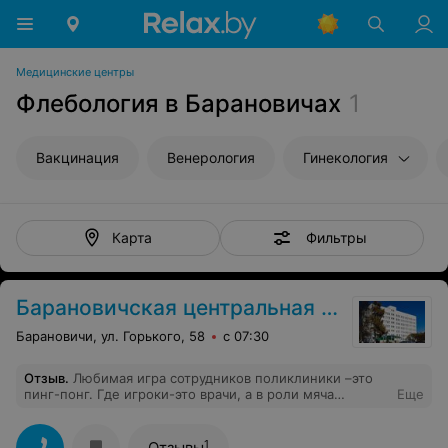
Медицинские центры
Флебология в Барановичах
1
Вакцинация
Венерология
Гинекология
Фильтры
Карта
Барановичская центральная поликлиника
Барановичи, ул. Горького, 58
с 07:30
Отзыв
.
Любимая игра сотрудников поликлиники –это
пинг-понг. Где игроки-это врачи, а в роли мяча
Еще
выступают пациенты. Игроки играют по кругу и
перекидывают мяч от одного к другому с одной и той
же фразой: «Это не наше, мы это не лечим». Тогда ход
1
Отзывы