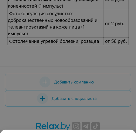
конечностей (1 импульс)
Фотокоагуляция сосудистых
доброкачественных новообразований и
от 2 руб.
телеангиоэктазий на коже лица (1
импульс)
Фотолечение угревой болезни, розацеа
от 58 руб.
Добавить компанию
Добавить специалиста
О проекте
Новости проекта
Размещение рекламы