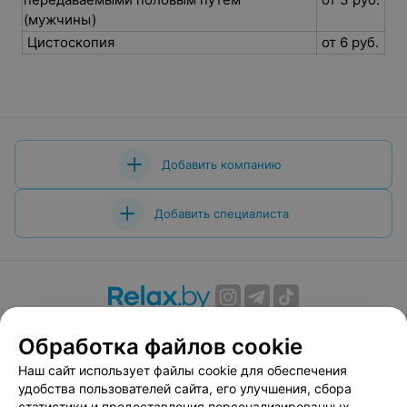
(мужчины)
Цистоскопия
от 6 руб.
Добавить компанию
Добавить специалиста
О проекте
Новости проекта
Размещение рекламы
Обработка файлов cookie
Вакансии
Публичный договор
Способы оплаты
Наш сайт использует файлы cookie для обеспечения
Публичный договор по использованию сервиса
удобства пользователей сайта, его улучшения, сбора
«Афиша»
статистики и предоставления персонализированных