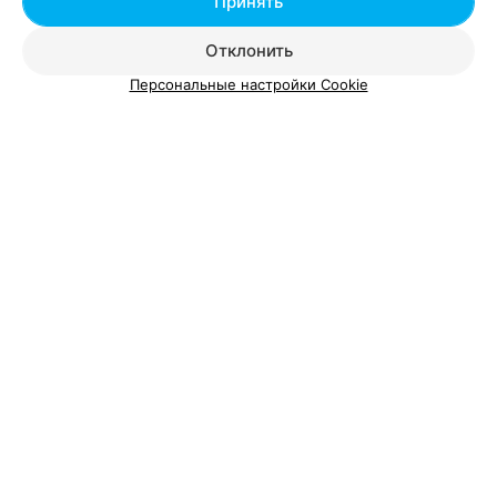
Принять
УЗИ щитовидной железы
от 14 руб.
Отклонить
Персональные настройки Cookie
Добавить компанию
Добавить специалиста
О проекте
Новости проекта
Размещение рекламы
Вакансии
Публичный договор
Способы оплаты
Публичный договор по использованию сервиса
«Афиша»
Пользовательское соглашение