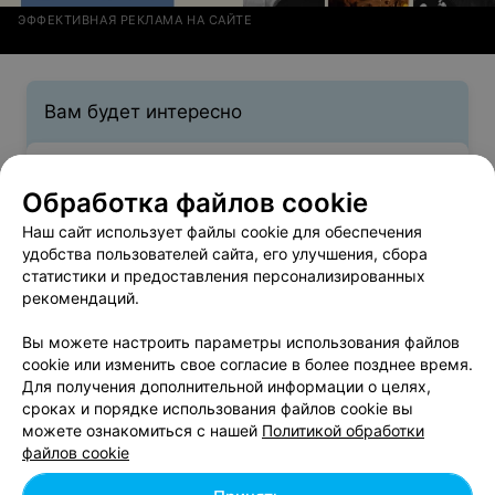
ЭФФЕКТИВНАЯ РЕКЛАМА НА САЙТЕ
Вам будет интересно
Подолог в Барановичах
Обработка файлов cookie
Наш сайт использует файлы cookie для обеспечения
Дома престарелых и инвалидов в Барановичах
удобства пользователей сайта, его улучшения, сбора
статистики и предоставления персонализированных
рекомендаций.
Медицинские центры в Барановичах
Вы можете настроить параметры использования файлов
cookie или изменить свое согласие в более позднее время.
Для получения дополнительной информации о целях,
УЗИ щитовидной железы - цена в
сроках и порядке использования файлов cookie вы
можете ознакомиться с нашей
Политикой обработки
Барановичах
файлов cookie