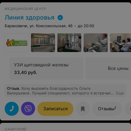
МЕДИЦИНСКИЙ ЦЕНТР
Линия здоровья
Барановичи, ул. Комсомольская, 46
до 20:00
УЗИ щитовидной железы
Все цены
33,40 руб.
Отзыв
.
Хочу выразить благодарность Ольге
Валерьевне. Лучший специалист, которого я встречала.
Еще
21 год назад она очень помогла мне в период моей
беременности дочерью. Достойный доктор, к
которому хочется идти .Только хорошее впечатление.
2
Записаться
Отзывы
Я много где была на УЗИ, но чтобы так внимательно
смотрел пациентов, я не встречала . Только самые
лучшие слова прекрасному!
САНАТОРИЙ