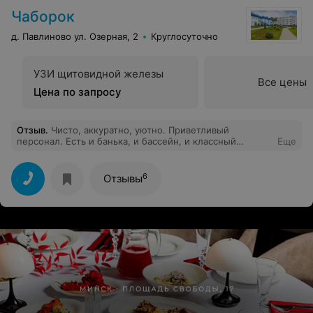
Чаборок
д. Павлиново ул. Озерная, 2
Круглосуточно
УЗИ щитовидной железы
Все цены
Цена по запросу
Отзыв
.
Чисто, аккуратно, уютно. Приветливый
персонал. Есть и банька, и бассейн, и классный
Еще
спортзал. Плюс теннис и бильярд. Отмечали
корпоратив, все было очень здорово, даже в такое
время года. На территории много беседок, есть
6
Отзывы
детские площадки, недалеко видела место для
рыбалки. Думаю летом здесь будет вообще очень
круто!