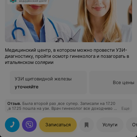
Медицинский центр, в котором можно провести УЗИ-
диагностику, пройти осмотр гинеколога и позагорать в
итальянском солярии
УЗИ щитовидной железы
Все цены
уточняйте
Отзыв
.
Была второй раз ,все супер. Записали на 17.20
,в 17.25 пошла на узи. Врач гинеколог все доходчиво и
Еще
стройко обьясняет. Рекомендую
Записаться
Услуги
О