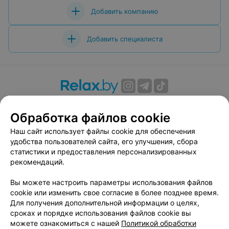
Добавить компанию
Добавить специалиста
О проекте
Новости проекта
Размещение рекламы
Обработка файлов cookie
Вакансии
Публичный договор
Способы оплаты
Публичный договор по использованию сервиса
Наш сайт использует файлы cookie для обеспечения
«Афиша»
удобства пользователей сайта, его улучшения, сбора
статистики и предоставления персонализированных
Пользовательское соглашение
рекомендаций.
Написать в поддержку
Вы можете настроить параметры использования файлов
Связаться по вопросам сотрудничества
cookie или изменить свое согласие в более позднее время.
Написать руководителю relax.by
Для получения дополнительной информации о целях,
Персональные настройки cookie
сроках и порядке использования файлов cookie вы
можете ознакомиться с нашей
Политикой обработки
Обработка персональных данных