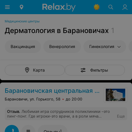
Медицинские центры
Дерматология в Барановичах
1
Вакцинация
Венерология
Гинекология
Фильтры
Карта
Барановичская центральная поликлиника
Барановичи, ул. Горького, 58
до 20:00
Отзыв
.
Любимая игра сотрудников поликлиники –это
пинг-понг. Где игроки-это врачи, а в роли мяча
Еще
выступают пациенты. Игроки играют по кругу и
перекидывают мяч от одного к другому с одной и той
же фразой: «Это не наше, мы это не лечим». Тогда ход
1
Отзывы