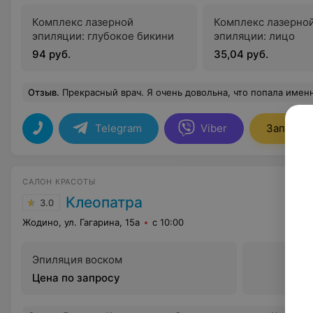
Комплекс лазерной
Комплекс лазерно
эпиляции: глубокое бикини
эпиляции: лицо
94 руб.
35,04 руб.
Отзыв
.
Прекрасный врач. Я очень довольна, что попала именно к этому врачу - проктологу. Если ещё когда - нибудь возникнут подобные про
Telegram
Viber
Записать
САЛОН КРАСОТЫ
Клеопатра
3.0
Жодино, ул. Гагарина, 15а
с 10:00
Эпиляция воском
Цена по запросу