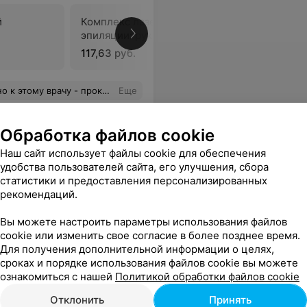
й
Комплекс лазерной
Комплекс
эпиляции: руки
эпиляции
117,63 руб.
157,01 ру
блемы, то только к Александру Степановичу на лечение.
Еще
ся
Обработка файлов cookie
Наш сайт использует файлы cookie для обеспечения
удобства пользователей сайта, его улучшения, сбора
статистики и предоставления персонализированных
рекомендаций.
Вы можете настроить параметры использования файлов
cookie или изменить свое согласие в более позднее время.
Для получения дополнительной информации о целях,
сроках и порядке использования файлов cookie вы можете
Все цены
ознакомиться с нашей
Политикой обработки файлов cookie
Отклонить
Принять