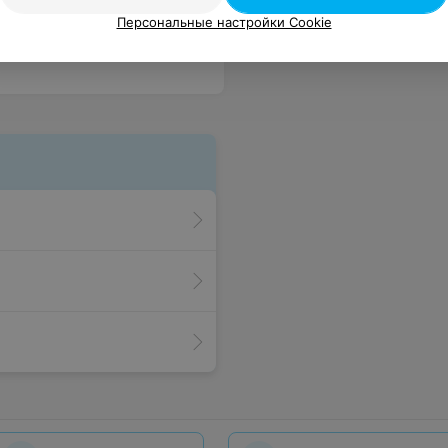
ы на новые. За покрытие ставлю так и быть три плюсика. На большее данный мастер увы не тянет. Пойду сдавать кровь на инфекции. Надеюсь, все обойдётся.
Еще
Персональные настройки Cookie