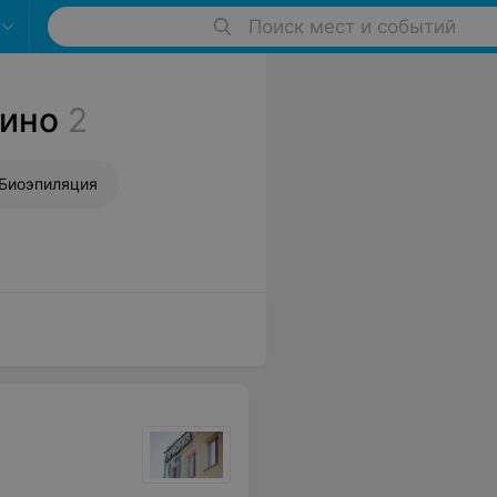
Поиск мест и событий
дино
2
Биоэпиляция