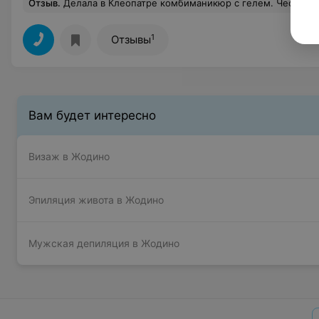
Отзыв
.
Делала в Клеопатре комбиманикюр с гелем. Честно говоря не в восторге от работы мастера Полины. Без крови не обошлось. Все пальцы до единого были жёстко покусаны инструментом для удаления кутикулы. Обработка ран была так себе. Ни слова извинения не услышала. К тому же инструменты после предыдущего клиента не были при мне продезинфицированы. И не заменен
1
Отзывы
Вам будет интересно
Визаж в Жодино
Эпиляция живота в Жодино
Мужская депиляция в Жодино