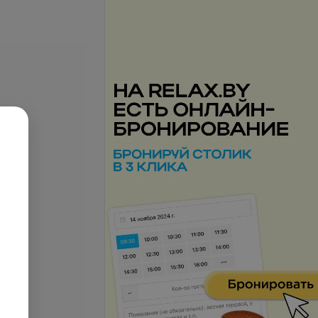
 лазерной
Комплекс лазерной
: ноги
эпиляции: тело
б.
332,91 руб.