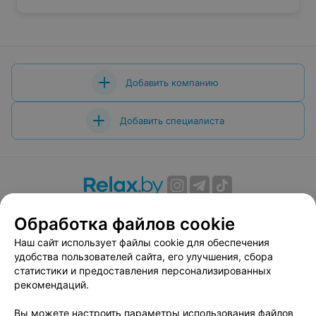
Добавить компанию
Добавить специалиста
О проекте
Новости проекта
Размещение рекламы
Обработка файлов cookie
Вакансии
Публичный договор
Способы оплаты
Наш сайт использует файлы cookie для обеспечения
Публичный договор по использованию сервиса
удобства пользователей сайта, его улучшения, сбора
«Афиша»
статистики и предоставления персонализированных
Пользовательское соглашение
рекомендаций.
Написать в поддержку
Вы можете настроить параметры использования файлов