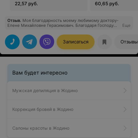
22,57 руб.
60,65 руб.
Отзыв
.
Моя благодарность моему любимому доктору-
Елене Михайловне Герасимович. Благодаря Господу
Еще
Богу и ее стараниям мы победили мою болезнь и у нас
с мужем есть кулечек счастья- наша доченька
Василиса . Спасибо Елена Михайловна за ваш
Записаться
Отзывы
кропотливый труд,сердечность и помощь на всех
этапах ведения беременности!
Вам будет интересно
Мужская депиляция в Жодино
Коррекция бровей в Жодино
Салоны красоты в Жодино