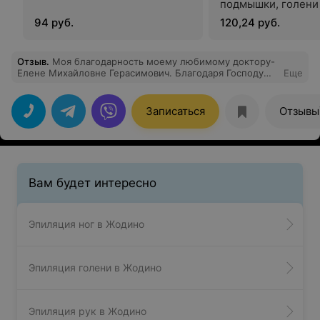
подмышки, голени
94 руб.
120,24 руб.
Отзыв
.
Моя благодарность моему любимому доктору-
Елене Михайловне Герасимович. Благодаря Господу
Еще
Богу и ее стараниям мы победили мою болезнь и у нас
с мужем есть кулечек счастья- наша доченька
Василиса . Спасибо Елена Михайловна за ваш
Записаться
Отзывы
кропотливый труд,сердечность и помощь на всех
этапах ведения беременности!
Вам будет интересно
Эпиляция ног в Жодино
Эпиляция голени в Жодино
Эпиляция рук в Жодино