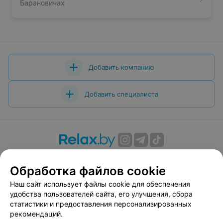
Барановичах
Добавить компанию
Добавить специалиста
О проекте
Новости проекта
Размещение рекламы
Обработка файлов cookie
Вакансии
Публичный договор
Способы оплаты
Публичный договор по использованию сервиса
Наш сайт использует файлы cookie для обеспечения
«Афиша»
удобства пользователей сайта, его улучшения, сбора
статистики и предоставления персонализированных
Пользовательское соглашение
рекомендаций.
Написать в поддержку