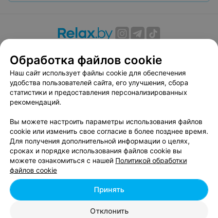
О проекте
Новости проекта
Размещение рекламы
Обработка файлов cookie
Вакансии
Публичный договор
Способы оплаты
Наш сайт использует файлы cookie для обеспечения
Публичный договор по использованию сервиса
удобства пользователей сайта, его улучшения, сбора
«Афиша»
статистики и предоставления персонализированных
Пользовательское соглашение
рекомендаций.
Написать в поддержку
Вы можете настроить параметры использования файлов
Связаться по вопросам сотрудничества
cookie или изменить свое согласие в более позднее время.
Написать руководителю relax.by
Для получения дополнительной информации о целях,
сроках и порядке использования файлов cookie вы
Персональные настройки cookie
можете ознакомиться с нашей
Политикой обработки
Обработка персональных данных
файлов cookie
Принять
© 2026 ООО «Артокс Лаб», УНП 191700409, регистрирующий орган -
Отклонить
Минский горисполком
| 220012, Республика Беларусь, г. Минск,