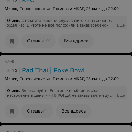
KFC
1.0
Минск, Пересечение ул. Громова и МКАД 28 км
до 22:00
Отзыв
.
Отвратительное обслуживание. Заказ ребенок
ждал час. В итоге не все положили в заказ (ребенок
Еще
только дома обнаружил). Крайне не советую посещать
это заведение с таким отношением к Клиентам.
Учитывая, что такое на Куйбышева, 38 происходит не в
200
Отзывы
Все адреса
первый раз, и мы не раз обращались в контакт-центр,
поражает, что руководству вообще нет до этого дела!
КАФЕ
Pad Thai | Poke Bowl
1.0
Минск, Пересечение ул. Громова и МКАД 28 км
до 22:00
Отзыв
.
Здравствуйте. Если хотите сберечь свое
настроение и деньги - НИКОГДА не заказывайте еду в
Еще
этом месте...мы заказали 4 поке, ждали 3 часа!!!!!!! В
итоге, слипшейся рис (80% из общей массы), 3
креветки...много-много риса, салата и
73
Отзывы
Все адреса
соусов...Настолько все плохо, что нет желания писать
и этот отзыв тоже... НЕ ЗАКАЗЫВАЙТЕ ЕДУ В ЭТОМ
ЗАВЕДЕНИИ.
РЕСТОРАН