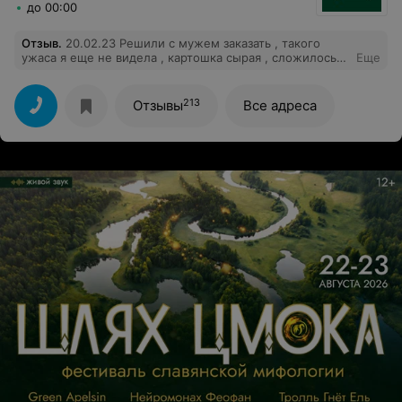
до 00:00
Отзыв
.
20.02.23 Решили с мужем заказать , такого
ужаса я еще не видела , картошка сырая , сложилось
Еще
такое впечатление , что картошку ногами в таптывали в
эту коробку, фанта чистая вода... бургеры ужасные ,
котлеты спаленые....
213
Отзывы
Все адреса