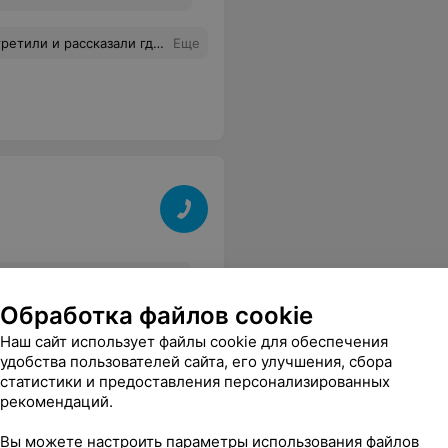
радовала. По ценнику тоже нормально для центра города Придём ещё
Еще
Обработка файлов cookie
Наш сайт использует файлы cookie для обеспечения
Все цены
удобства пользователей сайта, его улучшения, сбора
статистики и предоставления персонализированных
рекомендаций.
Вы можете настроить параметры использования файлов