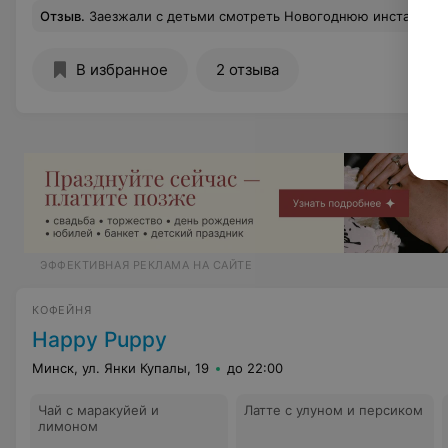
Отзыв
.
Заезжали с детьми смотреть Новогоднюю инсталляцию в Dana Mall и заодно зашли в это нашумевшее кафе. Мороженое детям понравилось, не приторно-сладкое как обычное, а действительно чувствуется вкус йогурта с кислинкой. Про
В избранное
2 отзыва
ЭФФЕКТИВНАЯ РЕКЛАМА НА САЙТЕ
КОФЕЙНЯ
Happy Puppy
Минск, ул. Янки Купалы, 19
до 22:00
Чай с маракуйей и
Латте с улуном и персиком
лимоном