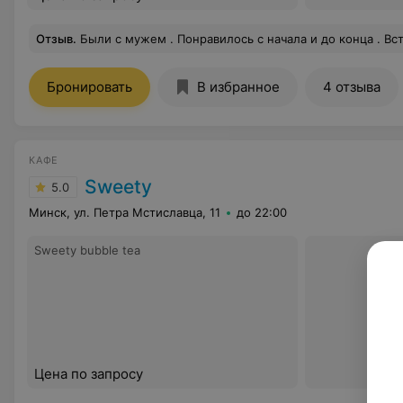
Отзыв
.
Были с мужем . Понравилось с начала и до конца . Встретили и рассказали где и что ,атмосфера очень классная в Минске такого больше нет ,еда тоже по
Бронировать
В избранное
4 отзыва
КАФЕ
Sweety
5.0
Минск, ул. Петра Мстиславца, 11
до 22:00
Sweety bubble tea
Цена по запросу