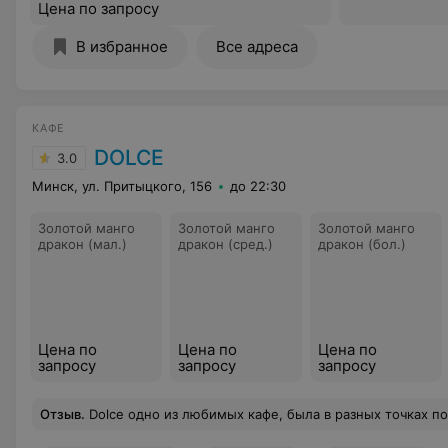
Цена по запросу
В избранное
Все адреса
КАФЕ
DOLCE
3.0
Минск, ул. Притыцкого, 156
до 22:30
Золотой манго
Золотой манго
Золотой манго
дракон (мал.)
дракон (сред.)
дракон (бол.)
Цена по
Цена по
Цена по
запросу
запросу
запросу
Отзыв
.
Dolce одно из любимых кафе, была в разных точках по всему Минску . Вкусный кофе и десерты, красивая подача . Цены конечно выше 