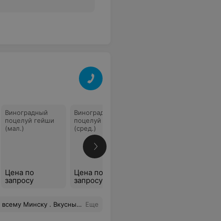
Виноградный
Виноградный
поцелуй гейши
поцелуй гейши
(мал.)
(сред.)
Все цены
Цена по
Цена по
запросу
запросу
чем в других кафе. Жаль что на проспекте кафе закрылось.
Еще