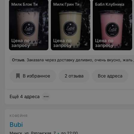
Милк Блэк Ти
Милк Грин Ти
Бабл Клубника
Цена по
Цена по
Цена по
запросу
запросу
запросу
Отзыв
.
Заказала через доставку деливио, очень вкусно, жаль до
В избранное
2 отзыва
Все адреса
Ещё 4 адреса
КОФЕЙНЯ
Bubi
Минск, ул. Ратомская, 7
до 22:00