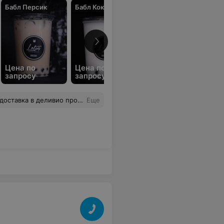
Бабл Персик
Бабл Кокос
Все цены
Цена по
Цена по
запросу
запросу
ставка в деливио пропала
Еще