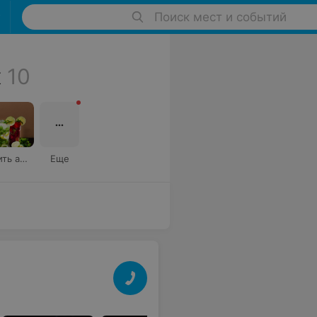
Поиск мест и событий
к
10
Где выпить авторские коктейли
Еще