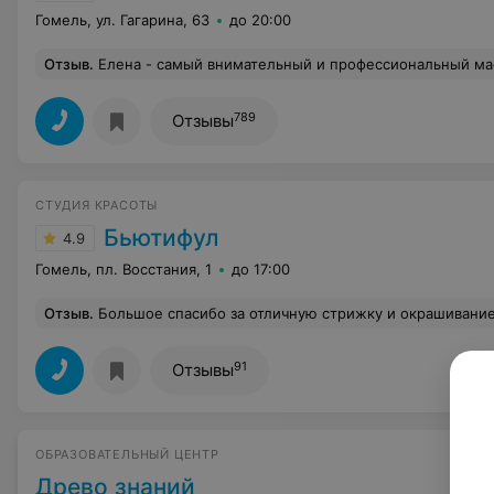
Гомель, ул. Гагарина, 63
до 20:00
Отзыв
.
Елена - самый внимательный и профессиональный мастер. Учитывает особенности роста ресниц, изги
789
Отзывы
СТУДИЯ КРАСОТЫ
Бьютифул
4.9
Гомель, пл. Восстания, 1
до 17:00
Отзыв
.
Большое спасибо за отличную стрижку и окрашивание! Очень понравился и процесс, и результат. Мастер — умничка, всё сделала аккуратно и точно по желанию. Ц
91
Отзывы
ОБРАЗОВАТЕЛЬНЫЙ ЦЕНТР
Древо знаний