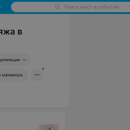
Поиск мест и событий
яжа в
депиляции
ы маникюра