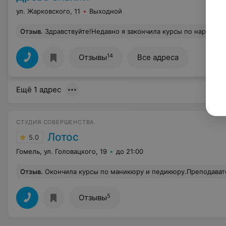
ул. Жарковского, 11
Выходной
Отзыв
.
Здравствуйте!Недавно я закончила курсы по наращиванию гелевых ногтей!Проходила обучения у хорошего,грамотного мастера Натальи Генадьевны.Мастер с большим стажем работы в этой свере,грамотно поставила обучение,внимательный подход к ко
14
Отзывы
Все адреса
Ещё 1 адрес
СТУДИЯ СОВЕРШЕНСТВА
Лотос
5.0
Гомель, ул. Головацкого, 19
до 21:00
Отзыв
.
Окончила курсы по маникюру и педикюру.Преподаватель Валентина понятно, доходчиво объясняет, отвечает на любые вопросы.Обучаться у такого преподавателя одно удовольствие.Очень довольна. Самое главное, что после этих курсов Вы чувствуете с
5
Отзывы