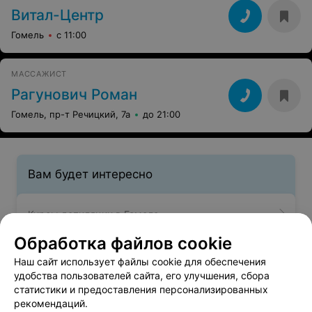
Витал-Центр
Гомель
с 11:00
МАССАЖИСТ
Рагунович Роман
Гомель, пр-т Речицкий, 7а
до 21:00
Вам будет интересно
Курсы депиляции в Гомеле
Обработка файлов cookie
Курсы шугаринга в Гомеле
Наш сайт использует файлы cookie для обеспечения
удобства пользователей сайта, его улучшения, сбора
статистики и предоставления персонализированных
Курсы педикюра в Гомеле
рекомендаций.