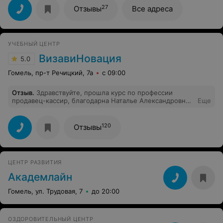
27
Отзывы
Все адреса
УЧЕБНЫЙ ЦЕНТР
ВизавиНовация
5.0
Гомель, пр-т Речицкий, 7а
с 09:00
Отзыв
.
Здравствуйте, прошла курс по профессии
продавец-кассир, благодарна Наталье Александровне
Еще
за её работу. Донесла информацию в лучшем виде. Всё
чётко понятно. Ставлю 5 звёзд несомненно.
120
Отзывы
ЦЕНТР РАЗВИТИЯ
Академлайн
Гомель, ул. Трудовая, 7
до 20:00
ОЗДОРОВИТЕЛЬНЫЙ ЦЕНТР