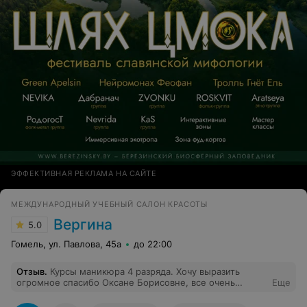
ЭФФЕКТИВНАЯ РЕКЛАМА НА САЙТЕ
МЕЖДУНАРОДНЫЙ УЧЕБНЫЙ САЛОН КРАСОТЫ
Вергина
5.0
Гомель, ул. Павлова, 45а
до 22:00
Отзыв
.
Курсы маникюра 4 разряда. Хочу выразить
огромное спасибо Оксане Борисовне, все очень
Еще
понравилось, жаль что курсы закончились.