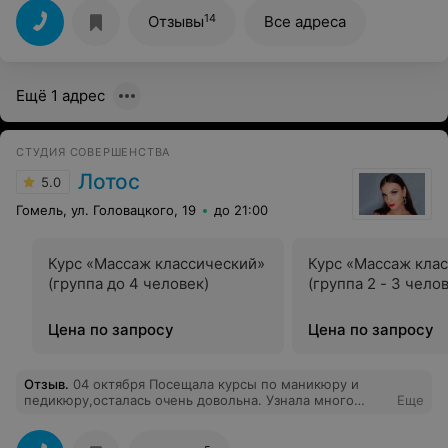
обучающимся. Профессионал своего дела! Она нас
многому научила. И огромное ей за это спасибо!
14
Отзывы
Все адреса
Ещё 1 адрес
СТУДИЯ СОВЕРШЕНСТВА
Лотос
5.0
Гомель, ул. Головацкого, 19
до 21:00
Курс «Массаж классический»
Курс «Массаж кла
(группа до 4 человек)
(группа 2 - 3 чело
Цена по запросу
Цена по запросу
Отзыв
.
04 октября Посещала курсы по маникюру и
педикюру,осталась очень довольна. Узнала много
Еще
нового. Валентина-прекрасный преподаватель. Все
объясняет подробно и понятно. Я очень рада,что