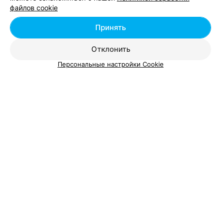
файлов cookie
Добавить специалиста
Принять
Отклонить
Персональные настройки Cookie
О проекте
Новости проекта
Размещение рекламы
Вакансии
Публичный договор
Способы оплаты
Публичный договор по использованию сервиса
«Афиша»
Пользовательское соглашение
Написать в поддержку
Связаться по вопросам сотрудничества
Написать руководителю relax.by
Персональные настройки cookie
Обработка персональных данных