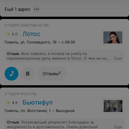
Большое спасибо!
Ещё 1 адрес
СТУДИЯ СОВЕРШЕНСТВА
Лотос
5.0
Гомель, ул. Головацкого, 19
с 08:00
Отзыв
.
Мне повезло, я попала на учебу по
парикмахерскому делу именно в Лотос. О чем ни на
Еще
минуту не пожалела! Команда собралась прекрасная.
Подача информации настолько интересная и ясная, что
не остается никаких вопросов. Очень много практики.
5
Отзывы
Администратор Людмила всегда обеспечивала нас
моделями, за что ей большое отдельное спасибо. Я
всем осталась довольна! И коллективом этих курсов и
приобретенным навыками, и документами гос.образца
СТУДИЯ КРАСОТЫ
и даже!! помощи в трудоустройстве. Вы лучшие! Всё на
высшем уровне! Всем советую эту прекрасную
Бьютифул
4.9
организацию!!
Гомель, пл. Восстания, 1
Выходной
Отзыв
.
Потрясающий результат! Благодарю за
аккуратность и долговечность. Очень довольна!
Еще