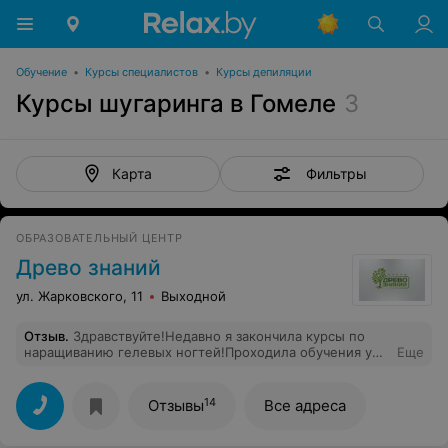
Обучение
•
Курсы специалистов
•
Курсы депиляции
Курсы шугаринга в Гомеле
3
Фильтры
Карта
ОБРАЗОВАТЕЛЬНЫЙ ЦЕНТР
Древо знаний
ул. Жарковского, 11
Выходной
Отзыв
.
Здравствуйте!Недавно я закончила курсы по
наращиванию гелевых ногтей!Проходила обучения у
Еще
хорошего,грамотного мастера Натальи
Генадьевны.Мастер с большим стажем работы в этой
свере,грамотно поставила обучение,внимательный
14
Отзывы
Все адреса
подход к кождому ученику.Я осталась очень довольна
курсами и знаниями которые получила у мастера!