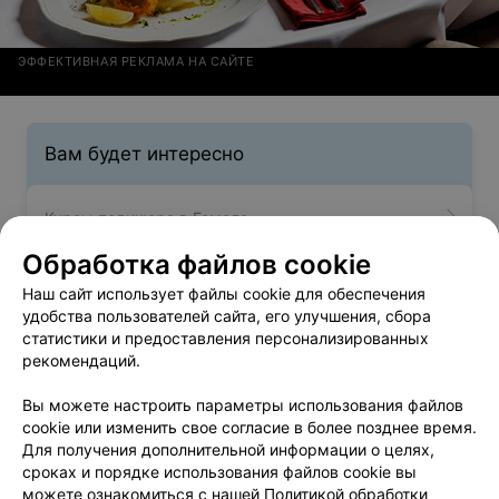
ЭФФЕКТИВНАЯ РЕКЛАМА НА САЙТЕ
Вам будет интересно
Курсы педикюра в Гомеле
Обработка файлов cookie
Курсы этикета в Гомеле
Наш сайт использует файлы cookie для обеспечения
удобства пользователей сайта, его улучшения, сбора
статистики и предоставления персонализированных
Курсы тату и пирсинга в Гомеле
рекомендаций.
Вы можете настроить параметры использования файлов
cookie или изменить свое согласие в более позднее время.
Для получения дополнительной информации о целях,
сроках и порядке использования файлов cookie вы
можете ознакомиться с нашей
Политикой обработки
Добавить компанию