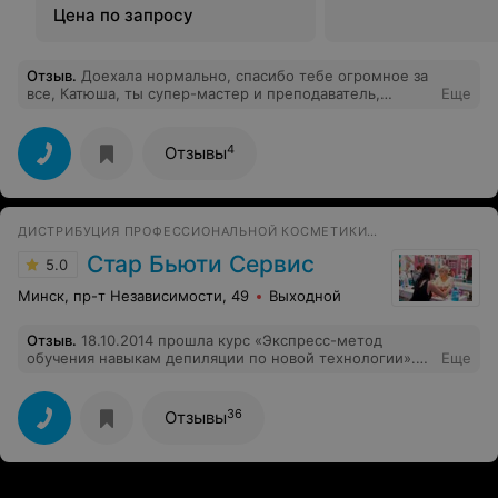
Цена по запросу
Отзыв
.
Доехала нормально, спасибо тебе огромное за
все, Катюша, ты супер-мастер и преподаватель,
Еще
честное слово, от души говорю без прекрас.
4
Отзывы
ДИСТРИБУЦИЯ ПРОФЕССИОНАЛЬНОЙ КОСМЕТИКИ, МАГАЗИН, УЧЕБНЫЙ ЦЕНТР
Стар Бьюти Сервис
5.0
Минск, пр-т Независимости, 49
Выходной
Отзыв
.
18.10.2014 прошла курс «Экспресс-метод
обучения навыкам депиляции по новой технологии».
Еще
Очень рада, что выбрала обучение именно в этом
центре. Информация, заявленная на сайте о том, что
это будет «исключительно практическое обучение»,
36
Отзывы
оказалась правдой!!! Преимущества обучения в данном
центре: во-первых, это обучение у профессионала,
преподавателя по депиляции Ольги Курилович; во-
вторых, интенсивная практика, практика и еще раз