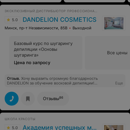
ЭКСКЛЮЗИВНЫЙ ДИСТРИБЬЮТОР ПРОФЕССИОНАЛЬНОЙ КОСМЕТИКИ, УЧЕБНЫЙ ЦЕНТР
DANDELION COSMETICS
5.0
Минск, пр-т Независимости, 85В
Выходной
Базовый курс по шугарингу
депиляции «Основы
Все цены
шугаринга»
Цена по запросу
Отзыв
.
Хочу выразить огромную благодарность
DANDELION за обучение восковой депиляции!
Еще
Необходимые знания и практика, индивидуальный
подход, отзывчивость, открытость и многое другое,
перечислять можно бесконечно - то, чем меня
86
Отзывы
поразили курсы по эпиляции. Я очень рада, что мне
повезло познакомиться с Кариной и перенять у неё
опыт. Спасибо Вам за такое отношение к своей работе!
ШКОЛА КРАСОТЫ
Академия успешных мастеров
5.0