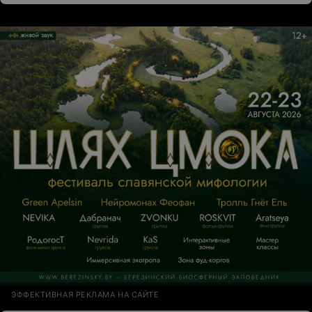
можно было сделать лучше! Цвет не понравился ,
уточнила можно ли переделать за доплату ( уточнила ,
когда 4 ногтя сделали ), ответ был отрицательный. Ну
да ладно. Когда маникюр был сделан, оценила работу.
Показала мастеру , что меня не устраивает как
выложили покрытие , неровно. На мизинце не
доложили цвет. Все ногти у свободного края были
шороховатые. Меня не устроило. Прошу переделать .
Мне их просто начали подпиливать . Но я не просила
убирать длину !!!!! Ногти все равно оставляли желать
лучшего. Мастер сказала повысив тон, что она сделала
свою работу хорошо. Администратор также не видела
никаких изъянов. Больше не вернусь.
Клиентоориентированность отсутствует
ЭФФЕКТИВНАЯ РЕКЛАМА НА САЙТЕ