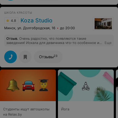
ШКОЛА КРАСОТЫ
Koza Studio
4.8
Минск, ул. Долгобродская, 16
до 20:00
Отзыв
.
Очень радостно, что появляются такие
заведения! Искала для девичника что-то особенное и
Еще
нашла! Очень круто, что на месте нас накрасили и
подготовили к празднику, т.к. после спа нужно было
бы потратить прилично времени, чтобы всем
23
Отзывы
разъехаться на сборы :) Фотографии и праздник
получились чудесные! Обязательно вернусь и буду
всем рекомендовать.
Студенты ищут автошколы
Йога
на Relax.by