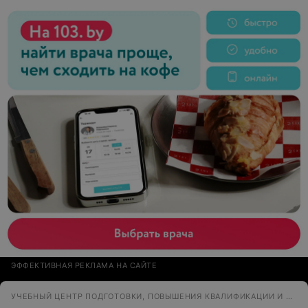
практика под руководством опытного преподавателя
(в конце занятия ощущаешь физическую усталость и
чувство полного удовлетворения от понимания того,
что ожидаемый от обучения результат достигнут); в-
третьих, отработка всех зон на моделях; в-четвертых,
это замечательная возможность протестировать в
работе все (абсолютно все) средства линии ItalWax и
сделать для себя определенные выводы. Рекомендую!
Хочу выразить благодарность преподавателю Ольге
Курилович и сказать отдельное спасибо моим
моделям.
ЭФФЕКТИВНАЯ РЕКЛАМА НА САЙТЕ
УЧЕБНЫЙ ЦЕНТР ПОДГОТОВКИ, ПОВЫШЕНИЯ КВАЛИФИКАЦИИ И ПЕРЕПОДГОТОВКИ КАДРОВ ЭСТЕТИКИ И МАССАЖА