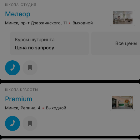
посидеть дома с ребенком! Безалаберность полная. И
ШКОЛА-СТУДИЯ
это прямо перед корпоративом, Новым годом!
Мелеор
Пришлось срочно идти в салон и отдавать за эту
процедуру немалые деньги. И уж поверьте – ученика я
Минск, пр-т Дзержинского, 11
Выходной
бы тоже не оставила без вознаграждения.
Курсы шугаринга
Все цены
Цена по запросу
ШКОЛА КРАСОТЫ
Premium
Минск, Репина, 4
Выходной