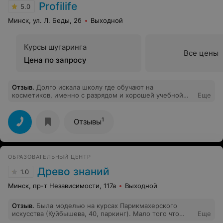
Profilife
5.0
Минск, ул. Л. Беды, 2б
Выходной
Курсы шугаринга
Все цены
Цена по запросу
Отзыв
.
Долго искала школу где обучают на
косметиков, именно с разрядом и хорошей учебной
Еще
базой. Рассматривала несколько вариантов в том числе
и этот. Как раз там обучалась моя подруга. По ее
хорошим отзывам я и выбрала эту школу. И ни разу не
1
Отзывы
пожалела. Преподаватели все практикующие
косметики, знающие свое дело на 100%. Очень было
интересно и приятно учиться.
ОБРАЗОВАТЕЛЬНЫЙ ЦЕНТР
Древо знаний
1.0
Минск, пр-т Независимости, 117а
Выходной
Отзыв
.
Была моделью на курсах Парикмахерского
искусства (Куйбышева, 40, паркинг). Мало того что
Еще
преподаватель опоздала минут на 40, так еще и голову