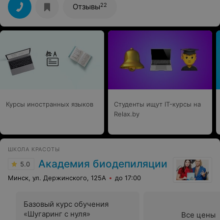
занятия. Сание - внимательный, терпеливый мастер-
22
Отзывы
профессионал. Мне кажется, у нее и папа Карло,
привыкший работать топором, научился бы
ювелирному делу. Так что можете смело отправляться
за знаниями и умениями в «Арсанти»!
Курсы иностранных языков
Студенты ищут IT-курсы на
Relax.by
ШКОЛА КРАСОТЫ
Академия биодепиляции
5.0
Минск, ул. Держинского, 125А
до 17:00
Базовый курс обучения
«Шугаринг с нуля»
Все цены