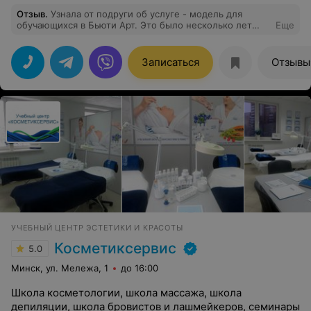
Отзыв
.
Узнала от подруги об услуге - модель для
обучающихся в Бьюти Арт. Это было несколько лет
Еще
назад и я тоже решила попробовать. Так впервые
попала к Маргарите и ее ученицам. Восхищаюсь
видением Мастера. Бываю нечасто, меняла за это
Записаться
Отзывы
время несколько раз и цвет и срез, но каждый раз
довольна красивым и гармоничным обновлением,
благодаря Маргарите. Моя подруга, к слову, переехала
в другую страну, но мечтает попасть на стрижку к вам
снова.
УЧЕБНЫЙ ЦЕНТР ЭСТЕТИКИ И КРАСОТЫ
Косметиксервис
5.0
Минск, ул. Мележа, 1
до 16:00
Школа косметологии, школа массажа, школа
депиляции, школа бровистов и лашмейкеров, семинары