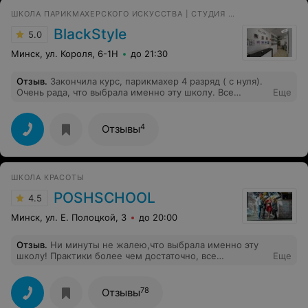
ШКОЛА ПАРИКМАХЕРСКОГО ИСКУССТВА | СТУДИЯ КРАСОТЫ
BlackStyle
5.0
Минск, ул. Короля, 6-1Н
до 21:30
Отзыв
.
Закончила курс, парикмахер 4 разряд ( с нуля).
Очень рада, что выбрала именно эту школу. Все
Еще
преподаватели, практикующие, а именно
профессиональные специалисты. С первых дней,
теория пересекалась с различными практическими
4
Отзывы
отработками на рабочих манекенах. Группы
маленькие, в моей было 5 человек, к каждому из нас
было достаточно выделена внимание, и самое
классное, это индивидуальный подход к каждому.
ШКОЛА КРАСОТЫ
Больше всего, меня, как ученика, привлекла
производственная практика, которая проходила в
POSHSCHOOL
4.5
парикмахерской, и эта практика абсолютно
бесплатная. Огромное спасибо, преподавателям,
Минск, ул. Е. Полоцкой, 3
до 20:00
руководству данной школы, за Ваш профессионализм.
Отзыв
.
Ни минуты не жалею,что выбрала именно эту
школу! Практики более чем достаточно, все
Еще
инструменты в наличии, мастер всегда объяснит все
нюансы, расписание всегда согласовывается. Тысячу
раз благодарю всю вашу команду и Марию -
78
Отзывы
профессионального и обожающего на