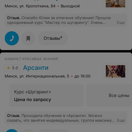
Минск, ул. Кропоткина, 84
Выходной
Отзыв
.
Спасибо Юлии за отличное обучение! Прошла
однодневный курс "Мастер по шугарингу". Очень
Еще
понравилось! Юлия все подробно и доступно
объясняла, научила работать с разными пастами,
поделилась своими фишками в работе. А практика
4
Отзывы
прошла на одном дыхании! Спасибо за терпение и
новые знания!
КАБИНЕТ КРАСИВЫХ ЗНАНИЙ
Арсанти
5.0
Минск, ул. Интернациональная, 5
до 16:00
Курс «Шугаринг»
Все цены
Цена по запросу
Отзыв
.
Проходила обучение в «Арсанти». Можно
сказать, что занятия индивидуальные, группа максимум
Еще
3 человека. Отсюда ученику уделяется много
внимания. Большая часть курсов - практические