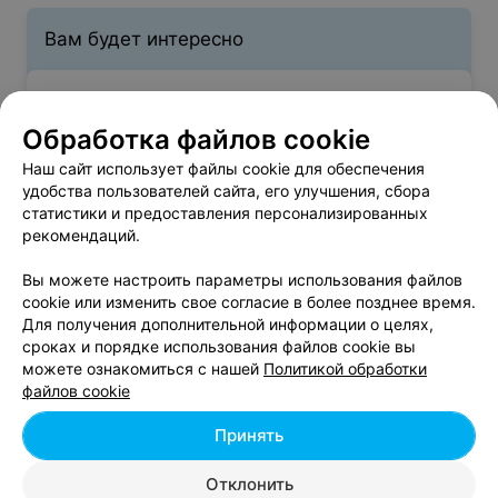
Вам будет интересно
Свадебный макияж в Минске
Обработка файлов cookie
Наш сайт использует файлы cookie для обеспечения
Макияж для фотосессий в Минске
удобства пользователей сайта, его улучшения, сбора
статистики и предоставления персонализированных
рекомендаций.
Вечерний макияж в Минске
Вы можете настроить параметры использования файлов
cookie или изменить свое согласие в более позднее время.
Для получения дополнительной информации о целях,
Мужской макияж - цена в Минске
сроках и порядке использования файлов cookie вы
можете ознакомиться с нашей
Политикой обработки
файлов cookie
Макияж мужской
от 30 руб.
Принять
Мужской макияж
от 25 руб.
Отклонить