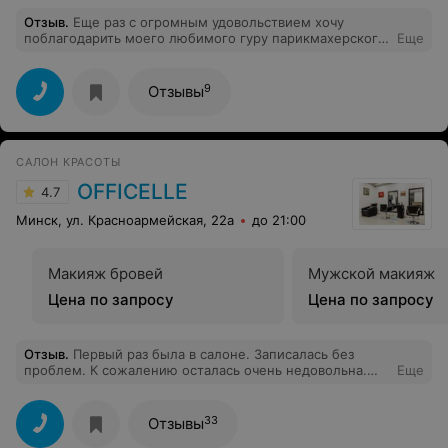
Отзыв
.
Еще раз с огромным удовольствием хочу
поблагодарить моего любимого гуру парикмахерского
Еще
искусства Олю Минчик за мой уже летний образ!!! Это
был экспромт, который как и ожидалось, оказался
совершенным!) спасибо за подаренные ощущения
9
Отзывы
полета, игривости весны-лета, и как всегда за теплоту
приема, а также за понимание наших необозначенных
женских желаний!!)) Вы как всегда все умнички!!!!
Спасибо!!!
САЛОН КРАСОТЫ
OFFICELLE
4.7
Минск, ул. Красноармейская, 22а
до 21:00
Макияж бровей
Мужской макияж
Цена по запросу
Цена по запросу
Отзыв
.
Первый раз была в салоне. Записалась без
проблем. К сожалению осталась очень недовольна.
Еще
Казалось бы, что может быть проще обычного
маникюра. Маникюр делали 1.45, из-за того что
пришлось покрывать лаком не один раз, чтобы было
33
Отзывы
более менее ровно и аккуратно. Обычно такое