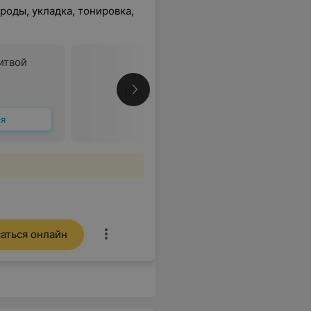
оды, укладка, тонировка,
итвой
Все цены
ся
аться онлайн