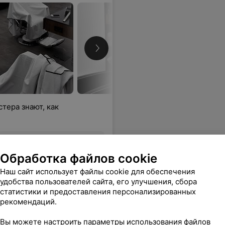
Подробн
тера знают, как
Все цены
Обработка файлов cookie
Наш сайт использует файлы cookie для обеспечения
удобства пользователей сайта, его улучшения, сбора
ную стрижку и ухоженную бороду , то вам точно к ней!
Еще
статистики и предоставления персонализированных
рекомендаций.
адреса
Все цены
Вы можете настроить параметры использования файлов