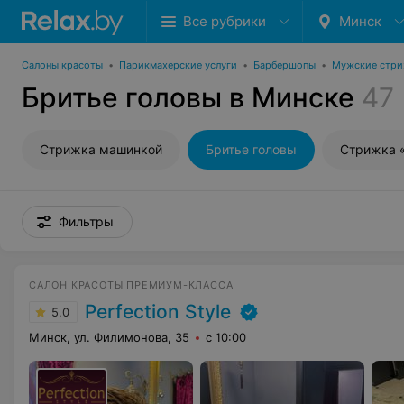
Все рубрики
Минск
Салоны красоты
•
Парикмахерские услуги
•
Барбершопы
•
Мужские стр
Бритье головы в Минске
47
Стрижка машинкой
Бритье головы
Стрижка 
Фильтры
САЛОН КРАСОТЫ ПРЕМИУМ-КЛАССА
Perfection Style
5.0
Минск, ул. Филимонова, 35
с 10:00