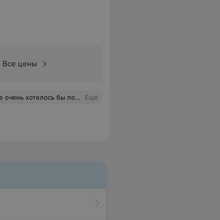
Все цены
с таким столкнулась, когда не замазали , а ушла со смытым тональником )))
Еще