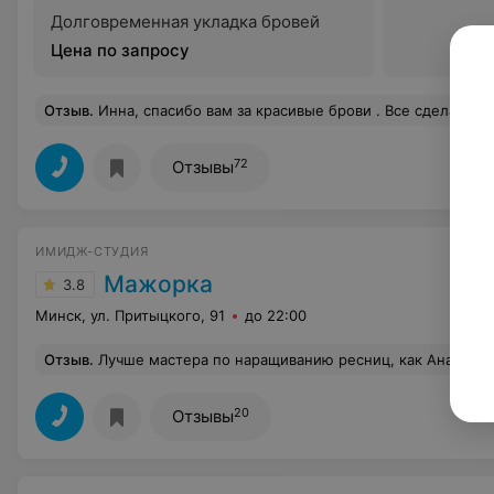
Долговременная укладка бровей
Цена по запросу
Отзыв
.
Инна, спасибо вам за красивые брови . Все сделано очень аккуратно, цвет получился просто изумительный , то что нужно! Непременно буд
72
Отзывы
ИМИДЖ-СТУДИЯ
Мажорка
3.8
Минск, ул. Притыцкого, 91
до 22:00
Отзыв
.
Лучше мастера по наращиванию ресниц, как Анастасия, я ещё не встречала. Работает на качество, очень приветливая и вежливая. Меня поражает её работа. Сегодня третий день, у меня не выпало ни одной реснички. 
20
Отзывы