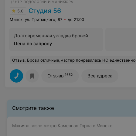
ЦЕНТР ПОДОЛОГИИ И МАНИКЮРА
Студия 56
5.0
Минск, ул. Притыцкого, 87
до 21:00
Долговременная укладка бровей
Цена по запросу
Отзыв
.
Брови отличные,мастер понравилась НО!единственное очень хотелось бы после процедуры замазывать консилером красноту, а не носить с собой косметику. Впервые на самом деле 
2652
Отзывы
Все адреса
Смотрите также
Макияж возле метро Каменная Горка в Минске