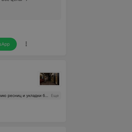
sApp
 натурально,носятся больше месяца. Я рада, что нашла своего мастера)
Еще