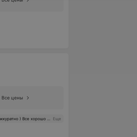
Все цены
рошо держится, и в носке супер)
Еще