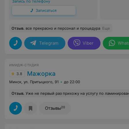
Запись по телефону
Записаться
Отзыв
.
все прекрасно и персонал и процедура
Еще
Telegram
Viber
What
ИМИДЖ-СТУДИЯ
Мажорка
3.8
Минск, ул. Притыцкого, 91
до 22:00
Отзыв
.
Уже не первый раз прихожу на услугу по ламинированию ресниц и укладки бровей и всегда очень довольна результатом. Ресницы и брови выглядят очень естественно и
20
Отзывы