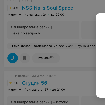
САЛОН КРАСОТЫ
NSS Nails Soul Space
4.9
Минск, ул. Неманская, 24
до 22:00
Ламинирование ресниц
Цена по запросу
Отзыв
.
Делали ламинирование ресничек, и лучшей процедуры я еще не встречала!) полтора часа пролетели как миг.. даже в
1160
Отзывы
ЦЕНТР ПОДОЛОГИИ И МАНИКЮРА
Студия 56
5.0
Минск, ул. Притыцкого, 87
до 21:00
Ламинирование ресниц + ботокс