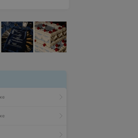
ке
ке