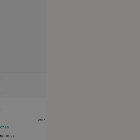
р
© 2026 ООО «Артокс Лаб», УНП 191700409,
регистрирующий орган - Минский горисполком
|
220012, Республика Беларусь, г. Минск,
ства
улица Толбухина, 2, пом. 16 | info@relax.by
 данных