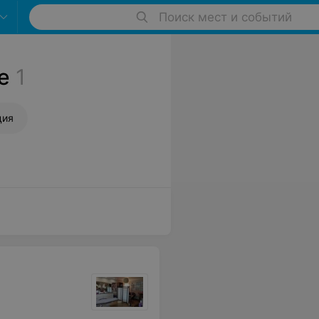
Поиск мест и событий
е
1
ция