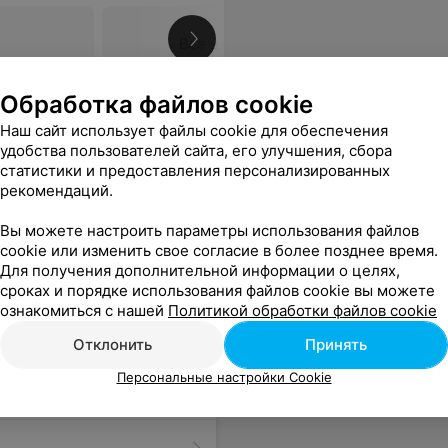
Все цены
Обработка файлов cookie
зболезненной и комфортной.( По 10-бальной шкале, болевой уровень процедуры на 2 по времени 3 часа) Татьяна мастер своего дела! Рекомендую!
Еще
Наш сайт использует файлы cookie для обеспечения
удобства пользователей сайта, его улучшения, сбора
статистики и предоставления персонализированных
рекомендаций.
Вы можете настроить параметры использования файлов
cookie или изменить свое согласие в более позднее время.
Для получения дополнительной информации о целях,
сроках и порядке использования файлов cookie вы можете
ознакомиться с нашей
Политикой обработки файлов cookie
Отклонить
Принять
Персональные настройки Cookie