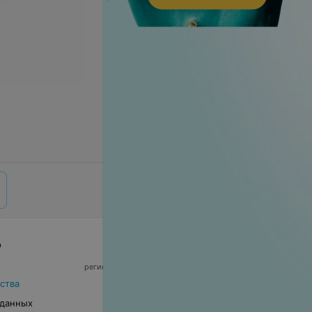
р
© 2026 ООО «Артокс Лаб», УНП 191700409,
регистрирующий орган - Минский горисполком
|
220012, Республика Беларусь, г. Минск,
ства
улица Толбухина, 2, пом. 16 | info@relax.by
 данных