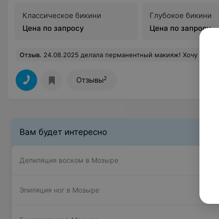
Классическое бикини
Глубокое бикини
Цена по запросу
Цена по запросу
Отзыв
.
24.08.2025 делала перманентный макияж! Хочу с вами поделиться своим впечатлением! Уютная атмосфера в студии,чистота и комфорт! Стерильность, гигиена! Татьяна - это Мастер! Я очень волновалась и боялась! Индивидуальный подход, внимание( правильные слова), уверенная рука и обоятельная улыбка сделали эту процедуру лёгкой, бе
2
Отзывы
Вам будет интересно
Депиляция воском в Мозыре
Эпиляция ног в Мозыре