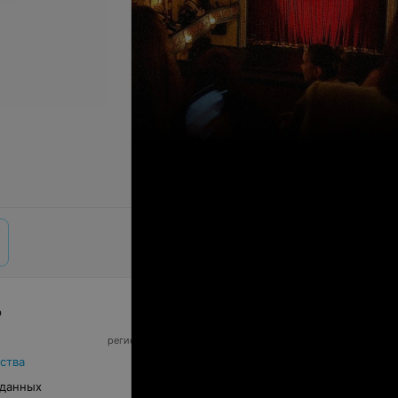
р
© 2026 ООО «Артокс Лаб», УНП 191700409,
регистрирующий орган - Минский горисполком
|
220012, Республика Беларусь, г. Минск,
ства
улица Толбухина, 2, пом. 16 | info@relax.by
 данных