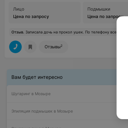
Лицо
Подмышки
Цена по запросу
Цена по запросу
Отзыв
.
Записала дочь на прокол ушек. По телефону все детали обговорили заранее. 26.07.2024 приехали в обозначенное время. Нас доброжелательно встретили при входе. Еще раз рассказали детально о процедуре и уходе после прокола. Предложили огромный выбор сережек. Включили мультики для отвлечения внимания ребенка. Во время процедуры прокалывания специалист была очень доброжелательной и мило общалась с ребенком. Сам прокол был сделан ооочень легко, быстро и незаметно даже для ребенка. Все предельно стерильно, чисто и четко. После процедуры ребенку вручили грамоту с ее именем и угостили шоколадкой. Мне вручили памятку по уходу и рекламные брошюры с ценами по услугам салона. К слову, ооочень хорошие
2
Отзывы
Вам будет интересно
Шугаринг в Мозыре
Эпиляция подмышек в Мозыре