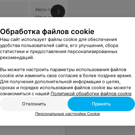
Ноги полностью
В
Цена по запросу
Обработка файлов cookie
 цены! Рекомендую! Мы в восторге от качества услуг и от уровня сервиса! Потрясающе! Такое внимание, забота и отношение к клиенту-высший класс! Отдельно хотелось бы отметить атмосферу салона: потрясающие ароматы в помещении, интерьер сделан в единой стилистике, все оборудование в прекрасном состоянии!
Еще
Наш сайт использует файлы cookie для обеспечения
удобства пользователей сайта, его улучшения, сбора
статистики и предоставления персонализированных
рекомендаций.
Вы можете настроить параметры использования файлов
cookie или изменить свое согласие в более позднее время.
Для получения дополнительной информации о целях,
сроках и порядке использования файлов cookie вы можете
ознакомиться с нашей
Политикой обработки файлов cookie
Отклонить
Принять
Персональные настройки Cookie