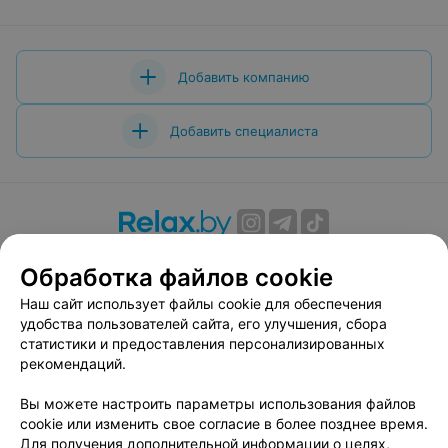
Добавить компанию
Добавить специалиста
О проекте
Новости проекта
Размещение рекламы
Обработка файлов cookie
Вакансии
Публичный договор
Способы оплаты
Наш сайт использует файлы cookie для обеспечения
Публичный договор по использованию сервиса
удобства пользователей сайта, его улучшения, сбора
«Афиша»
статистики и предоставления персонализированных
Пользовательское соглашение
рекомендаций.
Написать в поддержку
Вы можете настроить параметры использования файлов
Связаться по вопросам сотрудничества
cookie или изменить свое согласие в более позднее время.
Написать руководителю relax.by
Для получения дополнительной информации о целях,