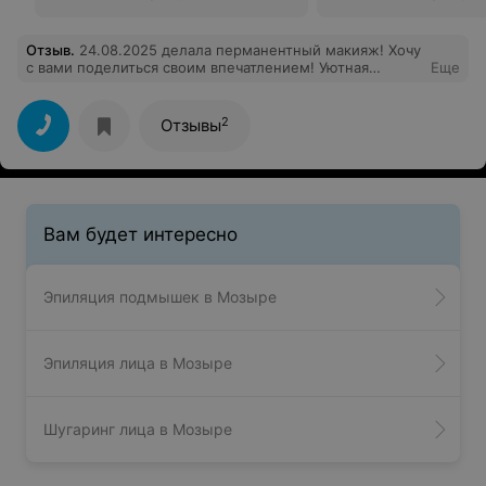
Отзыв
.
24.08.2025 делала перманентный макияж! Хочу
с вами поделиться своим впечатлением! Уютная
Еще
атмосфера в студии,чистота и комфорт! Стерильность,
гигиена! Татьяна - это Мастер! Я очень волновалась и
боялась! Индивидуальный подход, внимание(
2
Отзывы
правильные слова), уверенная рука и обоятельная
улыбка сделали эту процедуру лёгкой,
безболезненной и комфортной.( По 10-бальной шкале,
болевой уровень процедуры на 2 по времени 3 часа)
Татьяна мастер своего дела! Рекомендую!
Вам будет интересно
Эпиляция подмышек в Мозыре
Эпиляция лица в Мозыре
Шугаринг лица в Мозыре