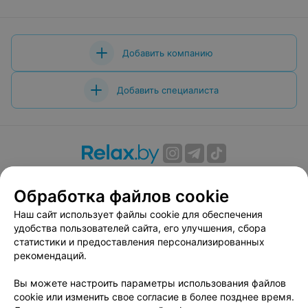
Добавить компанию
Добавить специалиста
О проекте
Новости проекта
Размещение рекламы
Обработка файлов cookie
Вакансии
Публичный договор
Способы оплаты
Публичный договор по использованию сервиса
Наш сайт использует файлы cookie для обеспечения
«Афиша»
удобства пользователей сайта, его улучшения, сбора
статистики и предоставления персонализированных
Пользовательское соглашение
рекомендаций.
Написать в поддержку
Вы можете настроить параметры использования файлов
Связаться по вопросам сотрудничества
cookie или изменить свое согласие в более позднее время.
Написать руководителю relax.by