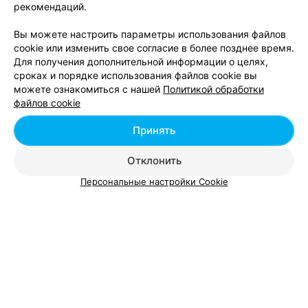
Барановичский р-н д. Кузевичи
Круглосуточно
рекомендаций.
Вы можете настроить параметры использования файлов
cookie или изменить свое согласие в более позднее время.
Для получения дополнительной информации о целях,
сроках и порядке использования файлов cookie вы
КОТТЕДЖ
можете ознакомиться с нашей
Политикой обработки
Золотая подкова
файлов cookie
Барановичский р-н д. Подлесейки ул. Садовая, 16
Принять
Круглосуточно
Отклонить
Персональные настройки Cookie
Добавить компанию
Добавить специалиста