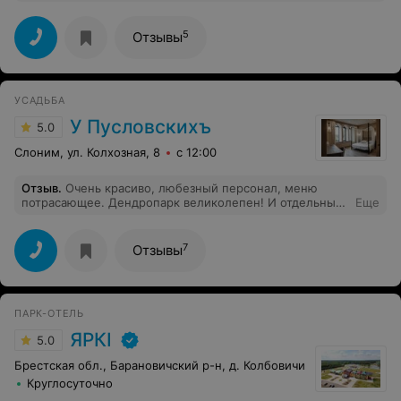
минимум на неделю. Очень приятные хозяева,
натопили баню, предоставили все необходимое. Есть
бильярд, настольный теннис, дартс. Готовили мы сами
5
Отзывы
на мангале на полянке с милым видом на озерцо.
Обязательно буду рекомендовать эту усадьбу.
УСАДЬБА
У Пусловскихъ
5.0
Слоним, ул. Колхозная, 8
с 12:00
Отзыв
.
Очень красиво, любезный персонал, меню
потрасающее. Дендропарк великолепен! И отдельный
Еще
кайф - это спа! Рекомендую)))
7
Отзывы
ПАРК-ОТЕЛЬ
ЯРКI
5.0
Брестская обл., Барановичский р-н, д. Колбовичи
Круглосуточно