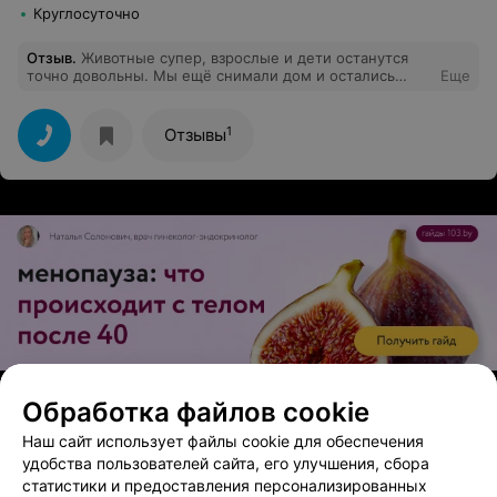
Круглосуточно
Отзыв
.
Животные супер, взрослые и дети останутся
точно довольны. Мы ещё снимали дом и остались
Еще
крайне недовольны, очень грязный и для удобства
гостей ничего не предусмотрено.
1
Отзывы
ЭФФЕКТИВНАЯ РЕКЛАМА НА САЙТЕ
Обработка файлов cookie
АГРОУСАДЬБА
Наш сайт использует файлы cookie для обеспечения
Панские пруды
удобства пользователей сайта, его улучшения, сбора
статистики и предоставления персонализированных