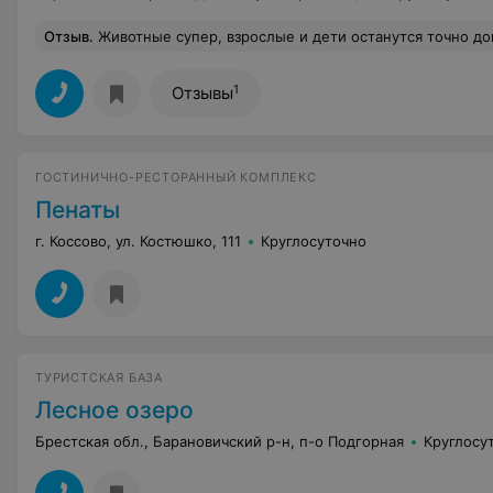
Отзыв
.
Животные супер, взрослые и дети останутся точно довольны. Мы ещё снимали дом и остались крайне недовольны, очень гряз
1
Отзывы
ГОСТИНИЧНО-РЕСТОРАННЫЙ КОМПЛЕКС
Пенаты
г. Коссово, ул. Костюшко, 111
Круглосуточно
ТУРИСТСКАЯ БАЗА
Лесное озеро
Брестская обл., Барановичский р-н, п-о Подгорная
Круглосу