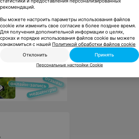
статистики и предоставления персонализированных
рекомендаций.
очно
Вы можете настроить параметры использования файлов
бываемый праздник, как был у нас! Также молодоженам был подарен именной сертификат на бесплатное проживание на годовщину свадьбы. Восторг!
Еще
cookie или изменить свое согласие в более позднее время.
Для получения дополнительной информации о целях,
2
тзывы
сроках и порядке использования файлов cookie вы можете
ознакомиться с нашей
Политикой обработки файлов cookie
Отклонить
Принять
Персональные настройки Cookie
о