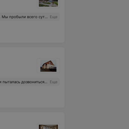
и мы сами на мангале на полянке с милым видом на озерцо. Обязательно буду рекомендовать эту усадьбу.
Еще
ношение к клиенту просто отвратительное и наплевательское!!
Еще