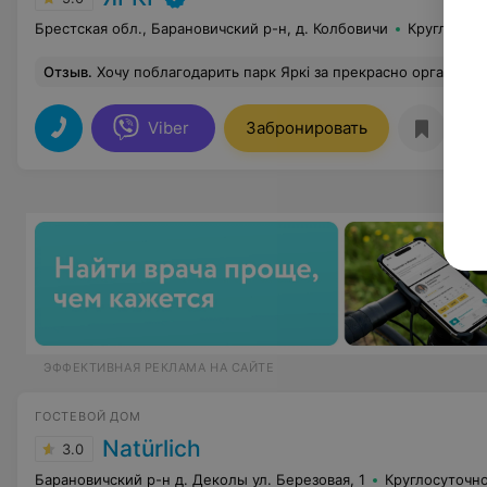
Брестская обл., Барановичский р-н, д. Колбовичи
Круглосут
Отзыв
.
Хочу поблагодарить парк Яркі за прекрасно организованную свадьбу моей дочери! Красивейший шатер и территория вокруг. Кухня великолепная, понравилось всем гостям. Уровень обслуживания персонала на высоте! Молодоженам был в подарок предоставлен номер в этом отеле, огромный плюс и бонус! Рекомендую всем парк Яркі, это будет неза
Viber
Забронировать
О
ЭФФЕКТИВНАЯ РЕКЛАМА НА САЙТЕ
ГОСТЕВОЙ ДОМ
Natürlich
3.0
Барановичский р-н д. Деколы ул. Березовая, 1
Круглосуточн