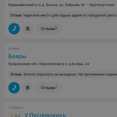
Барановичский р-н д. Ежона, ул. Озёрная, 6г
Круглосуточно
Отзыв
.
Чудесное место для отдыха вдали от городской суеты. Мы пробыли всего сутки, а хотелось остаться минимум на неделю. Очень приятные хозяева, натопили баню, предоставили все необходимое. Есть бильярд, настольный теннис, дартс. Готовил
5
Отзывы
ДОМИК
Бояры
Гродненская обл. Кореличский р-н д.Бояры, 2а
Отзыв
.
Хотели отдохнуть на выходных. На протяжении недели пыталась дозвониться до владельца усадьбы, он меня просто игнорировал и сбрасывал. От
1
Отзывы
УСАДЬБА
У Пусловскихъ
5.0