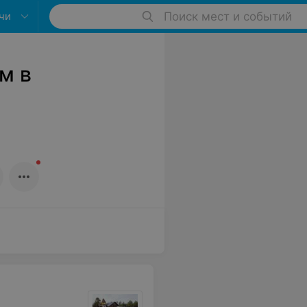
чи
Поиск мест и событий
м в