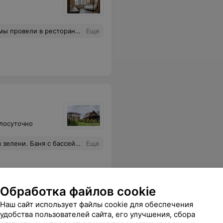
аем Вам успехов, процветания и держать планку на уровне! С большим удовольствием придём ещё раз в Ваш ресторан! И будем Вас советовать
Еще
лосуточно
 природе. Однозначно рекомендую, вернёмся ещё.
Еще
Обработка файлов cookie
Наш сайт использует файлы cookie для обеспечения
удобства пользователей сайта, его улучшения, сбора