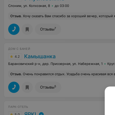
Слоним, ул. Колхозная, 8
до 03:00
Отзыв
.
Хочу сказать Вам спасибо за хороший вечер, который мы провели в ресторане «У Пусловских». Кухня очень вкусная и сытная, все гости остались довольны; интерьер впечатлил, все аккуратно, чисто, красиво. Было приятно услышать в Слониме в ресторане скрипку. Мама была под впечатлением несколько дней от услышенной игры. Жел
7
Отзывы
ДОМ С БАНЕЙ
Камышанка
4.2
Барановичский р-н, дер. Приозерная, ул. Набережная, 1
Круг
Отзыв
.
Очень понравился отдых. Усадьба очень красивая вся в зелени. Баня с бассейном супер. Рядом возле города на
5
Отзывы
ПАРК-ОТЕЛЬ
ЯРКI
5.0