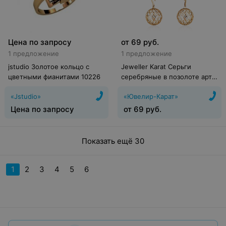
Цена по запросу
от
69
руб.
1 предложение
1 предложение
jstudio Золотое кольцо c
Jeweller Karat Серьги
цветными фианитами 10226
серебряные в позолоте арт.
2029048/91п
«Jstudio»
«Ювелир-Карат»
Цена по запросу
от
69
руб.
Показать ещё 30
1
2
3
4
5
6