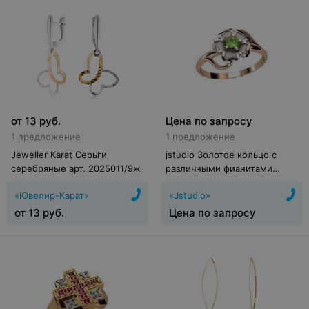
от
13
руб.
Цена по запросу
1 предложение
1 предложение
Jeweller Karat Серьги
jstudio Золотое кольцо с
серебряные арт. 2025011/9ж
различными фианитами
10265
«Ювелир-Карат»
«Jstudio»
от
13
руб.
Цена по запросу