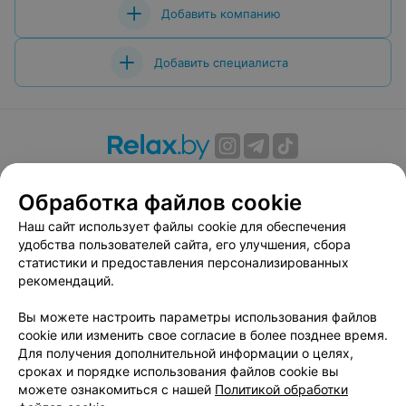
Добавить компанию
Добавить специалиста
О проекте
Новости проекта
Размещение рекламы
Обработка файлов cookie
Вакансии
Публичный договор
Способы оплаты
Публичный договор по использованию сервиса
Наш сайт использует файлы cookie для обеспечения
«Афиша»
удобства пользователей сайта, его улучшения, сбора
статистики и предоставления персонализированных
Пользовательское соглашение
рекомендаций.
Написать в поддержку
Вы можете настроить параметры использования файлов
Связаться по вопросам сотрудничества
cookie или изменить свое согласие в более позднее время.
Написать руководителю relax.by
Для получения дополнительной информации о целях,
Персональные настройки cookie
сроках и порядке использования файлов cookie вы
можете ознакомиться с нашей
Политикой обработки
Обработка персональных данных