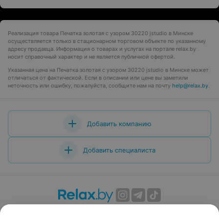
Реализация товара Печатка золотая с узором 30220 jstudio в Минске
осуществляется только в стационарном торговом объекте по указанному
адресу продавца. Информация о товарах и услугах на портале relax.by
носит справочный характер и не является публичной офертой.
Указанная цена на Печатка золотая с узором 30220 jstudio в Минске может
отличаться от фактической. Если в описании или цене вы заметили
неточность или ошибку, пожалуйста, сообщите нам на почту
help@relax.by
.
Добавить компанию
Добавить специалиста
О проекте
Новости проекта
Размещение рекламы