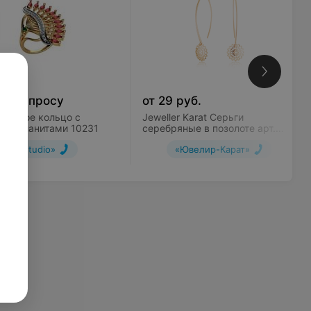
по запросу
от
29
руб.
 Золотое кольцо c
Jeweller Karat Серьги
цветными фианитами 10231
серебряные в позолоте арт.
2029276/91п
«Jstudio»
«Ювелир-Карат»