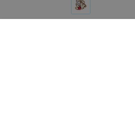
Другие товары «Jstudio»
Цена по запросу
Цена по запросу
jstudio Кольцо обручальное со
jstudio Печатка золотая 
вставками 320ж 320м
узором 30225
«Jstudio»
«Jstudio»