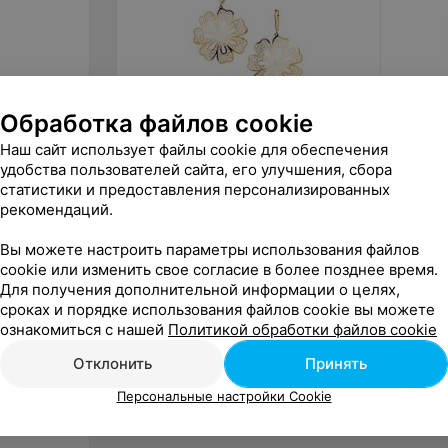
Обработка файлов cookie
от
33
руб.
Цена 
Наш сайт использует файлы cookie для обеспечения
удобства пользователей сайта, его улучшения, сбора
Jeweller Karat Серьги
jstudio
серебряные в позолоте арт.
статистики и предоставления персонализированных
2025938/9п
рекомендаций.
«Ювелир-Карат»
Вы можете настроить параметры использования файлов
cookie или изменить свое согласие в более позднее время.
Для получения дополнительной информации о целях,
сроках и порядке использования файлов cookie вы можете
ознакомиться с нашей
Политикой обработки файлов cookie
Отклонить
Принять
Персональные настройки Cookie