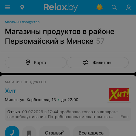
Магазины продуктов
Магазины продуктов в районе
Первомайский в Минске
57
Фильтры
Карта
МАГАЗИН ПРОДУКТОВ
Хит
Минск, ул. Карбышева, 13
до 22:00
Отзыв
.
09.07.2026 в 17-44 пробивала товар на аппарате
самообслуживания. Потребовалось вмешательство
Еще
админстратора. Подошла к кассиру в кассу номер1,
попросила ее нажать на нужную кнопку. Она,
рассчитав покупателя, стала обслуживать следующего,
2
Отзывы
Все адреса