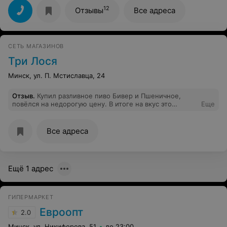
12
Отзывы
Все адреса
СЕТЬ МАГАЗИНОВ
Три Лося
Минск, ул. П. Мстиславца, 24
Отзыв
.
Купил разливное пиво Бивер и Пшеничное,
повёлся на недорогую цену. В итоге на вкус это
Еще
оказался странный алкогольный газированный напиток
с привкусом лимонада. Ни вкуса ни запаха пива не
было.
Все адреса
Ещё 1 адрес
ГИПЕРМАРКЕТ
Евроопт
2.0
Минск, ул. Никифорова, 51
до 23:00