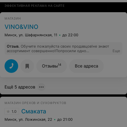
ЭФФЕКТИВНАЯ РЕКЛАМА НА САЙТЕ
МАГАЗИН
VINO&VINO
Минск, ул. Шафарнянская, 11
до 22:00
Отзыв
.
Обучите пожалуйста своих продавцов!не знают
ассортимент совершенно!Попросили одно
Еще
нефильтрованное пиво и один шоколадный стаут, в
итоге продали фильтрованное и какую-то ерунду за 12
р не являющейся шоколадным статутом!!! ощущение
14
Отзывы
Все адреса
что молодой человек который нас консультировал ,
ничего не знает!
Ещё 5 адресов
МАГАЗИН ОРЕХОВ И СУХОФРУКТОВ
Смаката
1.0
Минск, ул. Ложинская, 22
до 21:00