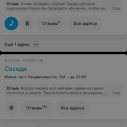
Отзыв
.
Новая продавец грубая! Перед набором
персонала стоило бы проводить обучение, чтобы на
Еще
элементарный вопрос (из какой партии товар)
покупатель мог получить ответ. А не выслушивать «я
утром ела, мне понравились» и переходить на крик,
9
Отзывы
Все адреса
что она не обязана это знать. Ах да, ещё в спину
покупателя орать «какие здесь ужасные люди».
Ещё 1 адрес
МАГАЗИН ПРОДУКТОВ
Соседи
Минск, пр-т Независимости, 134
до 22:00
Отзыв
.
Всегда считала этот магазин одним из самых
неплохих в округе. Зашли купить мяса к выходным,
Еще
взяли два приличных куска, сглупили что выкинули чек.
Свинина , тазобедренная часть, на вид свежая, по
приезду на дачу открыли пакеты и в нос ударил запах
145
Отзывы
Все адреса
тухлятины. Крайне не довольны и расстроены , 52 р и
шашлык в помойку.