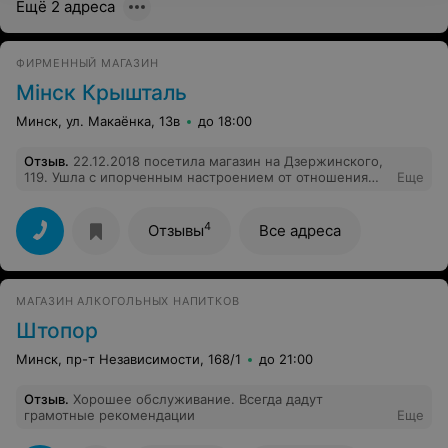
Ещё 2 адреса
ФИРМЕННЫЙ МАГАЗИН
Мiнск Крышталь
Минск, ул. Макаёнка, 13в
до 18:00
Отзыв
.
22.12.2018 посетила магазин на Дзержинского,
119. Ушла с ипорченным настроением от отношения
Еще
персонала магазина. Зашла, поздоровалась, а в ответ
вместо приветствия получила сплошной негатив.
Женщина в красном колпачке (я думаю, что это зав.
4
Отзывы
Все адреса
магазином) громко возмутилась по поводу того, что я
не закрыла за собой дверь, хотя на двери стоит
доводчик. но я же не виновата, и не могла знать, что он
не работает!!! Считаю, что такое грубое поведение не
МАГАЗИН АЛКОГОЛЬНЫХ НАПИТКОВ
допустимо в работе, не нужно портить людям
настроение, если его нет у Вас. Оставляйте своё
Штопор
плохое настроение у себя дома, Вы же работаете с
людьми!
Минск, пр-т Независимости, 168/1
до 21:00
Отзыв
.
Хорошее обслуживание. Всегда дадут
грамотные рекомендации
Еще