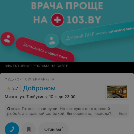
ЭФФЕКТИВНАЯ РЕКЛАМА НА САЙТЕ
ФУД-КОРТ СУПЕРМАРКЕТА
Доброном
3.7
Минск, ул. Толбухина, 10
до 23:00
Отзыв
.
Готовят свои суши. Но эти суши не с красной
рыбой, а с красной селёдкой. Вы серьезно, господа?
Еще
Но ещё при этом и цена почти 20 руб. за селёдку. Слов
нет. Вечные огромные очереди.
7
Отзывы