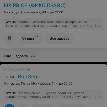
Вообщем, моя оценка: магазины хорошие,
FIX PRICE (ФИКС ПРАЙС)
ассортимент тоже, но персонал мягко говоря не
компетентен..
Минск, ул. Никифорова, 43
до 21:00
Отзыв
.
Хороший магазин! Для своего ассортимента.
Весь непорядок в магазине делают сами покупатели.
Еще
Если цены нет, ее делают на новый товар. Узнать
можно на кассе цену, но вежливо не отвлекая от
работы кассира. Ценники на нижнюю полку в
10
Отзывы
Все адреса
основном на полосе выше, из за недостатка
ценникодержателей.
Ещё 3 адреса
БУТИК ДЕСЕРТОВ
BonGenie
1.0
Минск, ул. Петра Мстиславца, 11
до 22:00
Отзыв
.
Обслуживание никуда не годиться. Хотела
купить тортик ребенку на ДР (10.09.2022) Девушка с
Еще
недовольным лицом отвечает, как будто отрываю ее от
работы. Не захотелось даже после такого ничего