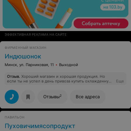
ЭФФЕКТИВНАЯ РЕКЛАМА НА САЙТЕ
ФИРМЕННЫЙ МАГАЗИН
Индюшонок
Минск, ул. Парниковая, 11
Выходной
Отзыв
.
Хороший магазин и хорошая продукция. Но
если ты не успел в день привоза купить охлажденную
Еще
продукцию, то к концу второго дня ее уже нет в
наличии, это не удобно для покупателей. За
охлажденным фаршем, если ты работающий человек и
2
Отзывы
Все адреса
не имеешь возможности посещать магазин днем, а
только вечером, приходиться "охотиться". Пожалуйста,
пересмотрите объемы продукции, которую вы
завозите.
ПАВИЛЬОН
Пуховичимясопродукт