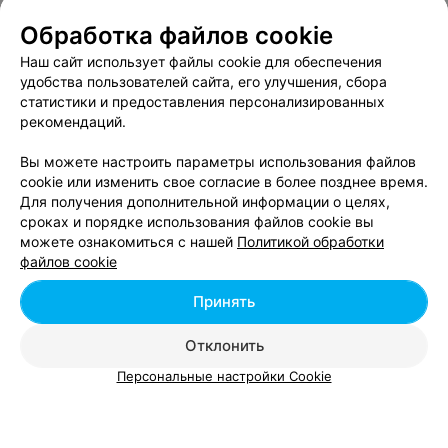
Лит.Rа
Обработка файлов cookie
Минск, ул. 50 лет Победы, 8
до 23:00
Наш сайт использует файлы cookie для обеспечения
Отзыв
.
Отличный магазин, пиво свежее, огромный
удобства пользователей сайта, его улучшения, сбора
ассортимент. Класс. Советую!
Еще
статистики и предоставления персонализированных
рекомендаций.
Все адреса
Вы можете настроить параметры использования файлов
cookie или изменить свое согласие в более позднее время.
Для получения дополнительной информации о целях,
МАГАЗИН ВЕГЕТАРИАНСКИХ ПРОДУКТОВ
сроках и порядке использования файлов cookie вы
можете ознакомиться с нашей
Политикой обработки
Vegetus
файлов cookie
Минск, ул. П. Мстиславца, 20
с 11:00
Принять
Отзыв
.
Прекрасное обслуживание, отличный, чуткий
персонал.
Еще
Отклонить
Персональные настройки Cookie
1
Отзывы
Все адреса