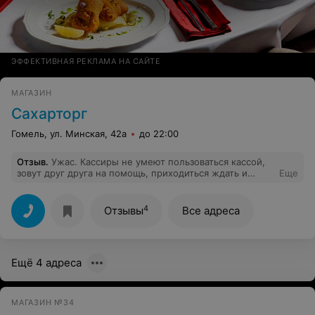
ЭФФЕКТИВНАЯ РЕКЛАМА НА САЙТЕ
МАГАЗИН
Сахарторг
Гомель, ул. Минская, 42а
до 22:00
Отзыв
.
Ужас. Кассиры не умеют пользоваться кассой,
зовут друг друга на помощь, приходиться ждать и
Еще
собирается очередь. Кассиры максимально
неприветливы. Узкие проходы, неудобно на кассе
выкладывать продукты. Но кассиры это просто полный
4
Отзывы
Все адреса
ужас.
Ещё 4 адреса
МАГАЗИН №34