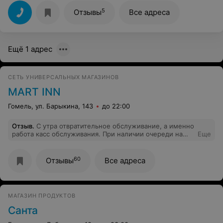
5
Отзывы
Все адреса
Ещё 1 адрес
СЕТЬ УНИВЕРСАЛЬНЫХ МАГАЗИНОВ
MART INN
Гомель, ул. Барыкина, 143
до 22:00
Отзыв
.
С утра отвратительное обслуживание, а именно
работа касс обслуживания. При наличии очереди на
Еще
одной из касс, кассир второй кассы может отказать в
обслуживании (поставив табличку 'касса не работает').
Администрация проблему не решает на протяжении
60
Отзывы
Все адреса
больше полугода.
МАГАЗИН ПРОДУКТОВ
Санта