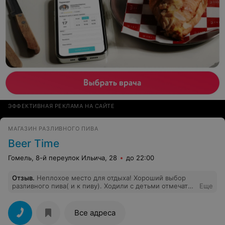
ЭФФЕКТИВНАЯ РЕКЛАМА НА САЙТЕ
МАГАЗИН РАЗЛИВНОГО ПИВА
Beer Time
Гомель, 8-й переулок Ильича, 28
до 22:00
Отзыв
.
Неплохое место для отдыха! Хороший выбор
разливного пива( и к пиву). Ходили с детьми отмечать
Еще
Д.Р ( можно со своей едой или заказать еду через
администратора есть меню от " Вавилон"-удобно).
Дети остались в восторге от комнаты " Другой мир"-
Все адреса
огромный выбор комп. игр и виртуальной