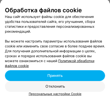
Обработка файлов cookie
ПЕКАРНЯ
Своя пекарня
Наш сайт использует файлы cookie для обеспечения
удобства пользователей сайта, его улучшения, сбора
Гомель, ул. Д.Н. Пенязькова, 31
до 20:00
статистики и предоставления персонализированных
рекомендаций.
ПИВНОЙ БАР
Вы можете настроить параметры использования файлов
Beerloga
cookie или изменить свое согласие в более позднее время.
Для получения дополнительной информации о целях,
Гомель, ул. Д.Н. Пенязькова, 31
до 23:00
сроках и порядке использования файлов cookie вы
можете ознакомиться с нашей
Политикой обработки
файлов cookie
МАГАЗИН ПИВА
Крафт Бир
Принять
Гомель, ул. Д.Н. Пенязькова, 59
до 23:00
Отклонить
Персональные настройки Cookie
Показать последние 22
1
2