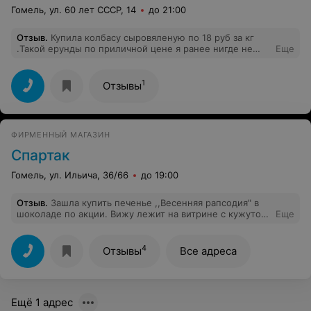
Гомель, ул. 60 лет СССР, 14
до 21:00
Отзыв
.
Купила колбасу сыровяленую по 18 руб за кг
.Такой ерунды по приличной цене я ранее нигде не
Еще
встречала .Запах ужасный,в середине очень много
сала.Поэтому при покупке будьте внимательней.
1
Отзывы
ФИРМЕННЫЙ МАГАЗИН
Спартак
Гомель, ул. Ильича, 36/66
до 19:00
Отзыв
.
Зашла купить печенье ,,Весенняя рапсодия" в
шоколаде по акции. Вижу лежит на витрине с кужутом
Еще
по 3.44, стала в очередь. Передо мной стоят весы,
один продавец обслуживает покупателей, а другой
взвешивает себе печенье "Весенняя рапсодия" в
4
Отзывы
Все адреса
шоколаде без кунжута, которое я там часто покупала
по акции за 3.24. И тем не менее я спросила у
продавца, есть ли это печенье, которое на витрине без
кунжута. Она говорит да, взвешивает и вместо 3.24 по
Ещё 1 адрес
цене 4.78. Спрашиваю почему так, ответ-оно не по