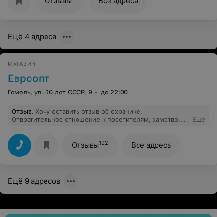
Отзывы
Все адреса
меньше..Потом увидела ,что пробит один и тот же
товар два раза....Я понимаю ,что сегодня людей
много,праздники..Но наглеть и обманывать людей не
стоит..
Ещё 4 адреса
МАГАЗИН
Евроопт
Гомель, ул. 60 лет СССР, 9
до 22:00
Отзыв
.
Хочу оставить отзыв об охранике.
Отвратительное отношение к посетителям, хамство,
Еще
не умеет вести диалог с посетителями, кричит,
разговаривает на повышенных тонах в приказном
порядке, разговаривает с посетителями на "ты". Грубит
192
Отзывы
Все адреса
посетителям без причины.
Ещё 9 адресов