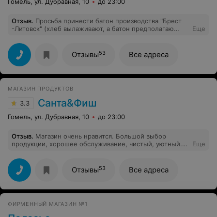
Гомель, ул. Дубравная, 10
до 23:00
Отзыв
.
Просьба принести батон производства "Брест
-Литовск" (хлеб вылаживают, а батон предполагаю
Еще
ждут пока реализуется продукция других
производителей) к отдельной сотруднице была
встречена недовольством и негативом. Это было в
53
Отзывы
Все адреса
20.25. Пришла снова в 21.35 и батон был уже в
продаже. "Спасибо" персоналу.
МАГАЗИН ПРОДУКТОВ
Санта&Фиш
3.3
Гомель, ул. Дубравная, 10
до 23:00
Отзыв
.
Магазин очень нравится. Большой выбор
продукции, хорошее обслуживание, чистый, уютный.
Еще
Спасибо руководству и всем работникам магазина.
53
Отзывы
Все адреса
ФИРМЕННЫЙ МАГАЗИН №1