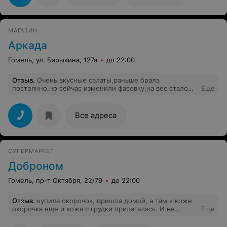
МАГАЗИН
Аркада
Гомель, ул. Барыкина, 127а
до 22:00
Отзыв
.
Очень вкусные салаты,раньше брала
постоянно,но сейчас изменили фасовку,на вес стало
Еще
больше и цена,естественно выросла,стало дорого!!
верните квадратные баночки тоже!!!пусть будет две
упаковки-где то больше и где то меньше!!
Все адреса
СУПЕРМАРКЕТ
Доброном
Гомель, пр-т Октября, 22/79
до 22:00
Отзыв
.
купила окорочок, пришла домой, а там к коже
окорочка еще и кожа с грудки прилагалась. И не
Еще
стыдно... продаете филе, а кожу от филе вместе с
окорочками и бедрами... ?