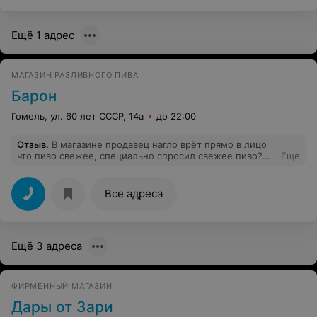
реальности....Взрослой компанией будет еще
веселее;)
Ещё 1 адрес
МАГАЗИН РАЗЛИВНОГО ПИВА
Барон
Гомель, ул. 60 лет СССР, 14а
до 22:00
Отзыв
.
В магазине продавец нагло врёт прямо в лицо
что пиво свежее, специально спросил свежее пиво?
Еще
Так как в прошлый раз продали кислое, ответил что да,
к моему удивлению по приезду домой открыл и был в
шоке, на сколько надо быть наглыми подлым
Все адреса
человеком. Не покупайте в это магазине ничего,
отношение к покупателям очень плохое.
Ещё 3 адреса
ФИРМЕННЫЙ МАГАЗИН
Дары от Зари