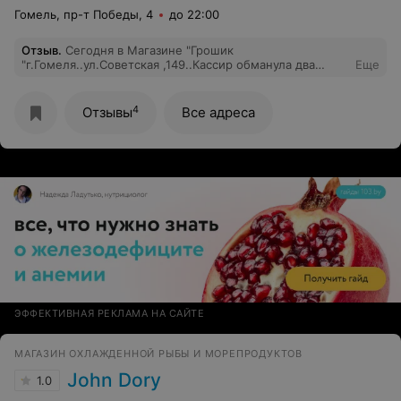
Гомель, пр-т Победы, 4
до 22:00
Отзыв
.
Сегодня в Магазине "Грошик
"г.Гомеля..ул.Советская ,149..Кассир обманула два
Еще
раза..Первый раз дала сдачу меньше чем положено,
второй раз.. пробила два раза товар. Про сдачу я
увидела на улице,то что на 10 рублей дали сдачу
4
Отзывы
Все адреса
меньше..Потом увидела ,что пробит один и тот же
товар два раза....Я понимаю ,что сегодня людей
много,праздники..Но наглеть и обманывать людей не
стоит..
ЭФФЕКТИВНАЯ РЕКЛАМА НА САЙТЕ
МАГАЗИН ОХЛАЖДЕННОЙ РЫБЫ И МОРЕПРОДУКТОВ
John Dory
1.0