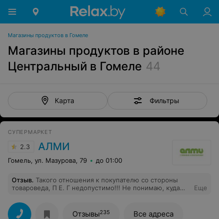
Магазины продуктов в Гомеле
Магазины продуктов в районе
Центральный в Гомеле
44
Фильтры
Карта
СУПЕРМАРКЕТ
АЛМИ
2.3
Гомель, ул. Мазурова, 79
до 01:00
Отзыв
.
Такого отношения к покупателю со стороны
товароведа, П Е. Г недопустимо!!! Не понимаю, куда
Еще
смотрит администратор? Задав вопрос о товаре,
свежий и какая тут идёт фасовка, человек как стоял
выкладывая товар, так и продолжала выкладывать
235
Отзывы
Все адреса