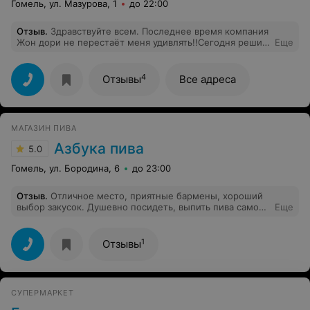
Гомель, ул. Мазурова, 1
до 22:00
Отзыв
.
Здравствуйте всем. Последнее время компания
Жон дори не перестаёт меня удивлять!!Сегодня решил
Еще
приобрести Форель до 3 -Х килограмм по акции, Но к
сожалению набрал на компанию джон дори на ,что
получил ответ. Что рыба уже закончилась, А на вопрос:
4
Отзывы
Все адреса
а как же информация на сайте, что акция проходит до
22-10-2025? Получил просто ответ ,Что-то Это Просто
информационная информация для клиентов, которая
не является. Официально И дествительной как это
МАГАЗИН ПИВА
Понимать ?
Азбука пива
5.0
Гомель, ул. Бородина, 6
до 23:00
Отзыв
.
Отличное место, приятные бармены, хороший
выбор закусок. Душевно посидеть, выпить пива самое
Еще
то, кстати и выбор пива огромный!
1
Отзывы
СУПЕРМАРКЕТ