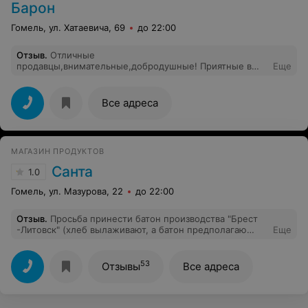
Барон
Гомель, ул. Хатаевича, 69
до 22:00
Отзыв
.
Отличные
продавцы,внимательные,добродушные! Приятные в
Еще
общении. В общем-молоцды!!
Все адреса
МАГАЗИН ПРОДУКТОВ
Санта
1.0
Гомель, ул. Мазурова, 22
до 22:00
Отзыв
.
Просьба принести батон производства "Брест
-Литовск" (хлеб вылаживают, а батон предполагаю
Еще
ждут пока реализуется продукция других
производителей) к отдельной сотруднице была
встречена недовольством и негативом. Это было в
53
Отзывы
Все адреса
20.25. Пришла снова в 21.35 и батон был уже в
продаже. "Спасибо" персоналу.