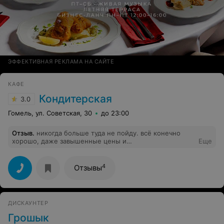
ЭФФЕКТИВНАЯ РЕКЛАМА НА САЙТЕ
КАФЕ
Кондитерская
3.0
Гомель, ул. Советская, 30
до 23:00
Отзыв
.
никогда больше туда не пойду. всё конечно
хорошо, даже завышенные цены и
Еще
самообслуживание(!!!) пережить еще как-то можно. но
то, что в этом кафе нет туалета, это уже извините ни в
какие ворота не лезет.
4
Отзывы
ДИСКАУНТЕР
Грошык