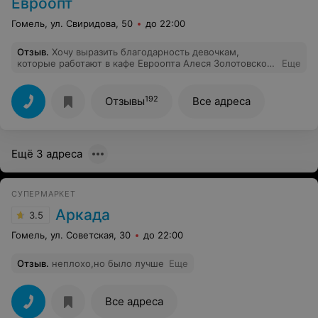
Евроопт
Гомель, ул. Свиридова, 50
до 22:00
Отзыв
.
Хочу выразить благодарность девочкам,
которые работают в кафе Евроопта Алеся Золотовской
Еще
и Анастасии Пискун. очень приветливые, приятные
барышни. Зашли на 5 минут, а остались на 1,5 часа
благодаря вашим сотрудникам! и все пиццы
192
Отзывы
Все адреса
попробовали и чебуреки и мороженое! Очень приятно
видеть таких молодых и вежливых девушек в вашем
штате! Ещё огромная благодарность флористу Алесе!
Всегда прихожу за цветами к ней. Очень приятная
Ещё 3 адреса
девушка, очень вежливая, понимает с полуслова.
Всегда подскажет, поможет с выбором. Очень
приятно, когда есть такие сотрудники.
СУПЕРМАРКЕТ
Аркада
3.5
Гомель, ул. Советская, 30
до 22:00
Отзыв
.
неплохо,но было лучше
Еще
Все адреса