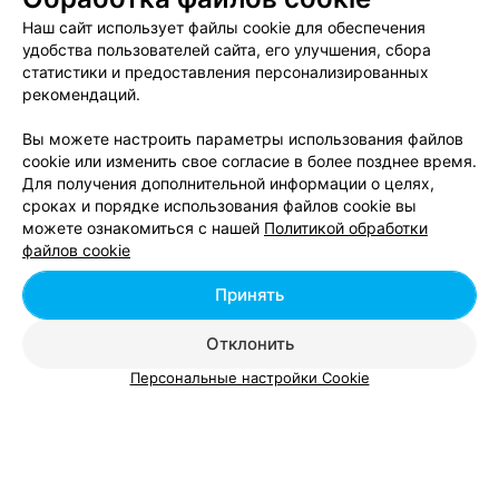
Штопор
Наш сайт использует файлы cookie для обеспечения
Гомель, пр-т Победы, 5
до 22:00
удобства пользователей сайта, его улучшения, сбора
статистики и предоставления персонализированных
рекомендаций.
12
Отзывы
Все адреса
Вы можете настроить параметры использования файлов
cookie или изменить свое согласие в более позднее время.
Для получения дополнительной информации о целях,
Показать последние 19
сроках и порядке использования файлов cookie вы
можете ознакомиться с нашей
Политикой обработки
файлов cookie
1
2
Принять
Вам будет интересно
Отклонить
Персональные настройки Cookie
Магазины продуктов в районе Новобелицкий в
Гомеле
Магазины продуктов в районе Советский в