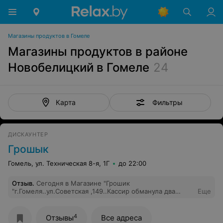
Магазины продуктов в Гомеле
Магазины продуктов в районе
Новобелицкий в Гомеле
24
Фильтры
Карта
ДИСКАУНТЕР
Грошык
Гомель, ул. Техническая 8-я, 1Г
до 22:00
Отзыв
.
Сегодня в Магазине "Грошик
"г.Гомеля..ул.Советская ,149..Кассир обманула два
Еще
раза..Первый раз дала сдачу меньше чем положено,
второй раз.. пробила два раза товар. Про сдачу я
увидела на улице,то что на 10 рублей дали сдачу
4
Отзывы
Все адреса