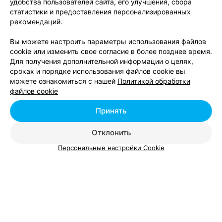
Ещё 3 адреса
удобства пользователей сайта, его улучшения, сбора
статистики и предоставления персонализированных
рекомендаций.
ФИРМЕННЫЙ МАГАЗИН
Пачастунак з Ваўкавыска
Вы можете настроить параметры использования файлов
cookie или изменить свое согласие в более позднее время.
Гомель, ул. Международная, 35
до 21:00
Для получения дополнительной информации о целях,
сроках и порядке использования файлов cookie вы
1
можете ознакомиться с нашей
Политикой обработки
Отзывы
Все адреса
файлов cookie
Принять
МАГАЗИН №4
Магазины продуктов ОДО «Магазин №27»
Отклонить
Гомель, ул. Горная, 23а
до 21:00
Персональные настройки Cookie
Все адреса
ФИРМЕННЫЙ МАГАЗИН №17
Рассвет