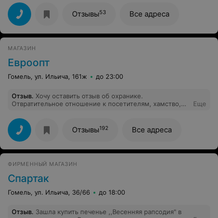
53
Отзывы
Все адреса
МАГАЗИН
Евроопт
Гомель, ул. Ильича, 161ж
до 23:00
Отзыв
.
Хочу оставить отзыв об охранике.
Отвратительное отношение к посетителям, хамство,
Еще
не умеет вести диалог с посетителями, кричит,
разговаривает на повышенных тонах в приказном
порядке, разговаривает с посетителями на "ты". Грубит
192
Отзывы
Все адреса
посетителям без причины.
ФИРМЕННЫЙ МАГАЗИН
Спартак
Гомель, ул. Ильича, 36/66
до 18:00
Отзыв
.
Зашла купить печенье ,,Весенняя рапсодия" в