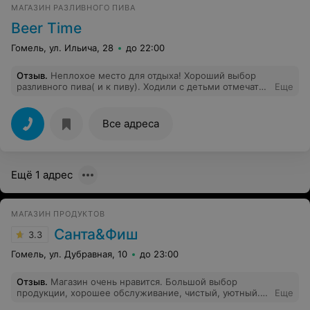
МАГАЗИН РАЗЛИВНОГО ПИВА
Beer Time
Гомель, ул. Ильича, 28
до 22:00
Отзыв
.
Неплохое место для отдыха! Хороший выбор
разливного пива( и к пиву). Ходили с детьми отмечать
Еще
Д.Р ( можно со своей едой или заказать еду через
администратора есть меню от " Вавилон"-удобно).
Дети остались в восторге от комнаты " Другой мир"-
Все адреса
огромный выбор комп. игр и виртуальной
реальности....Взрослой компанией будет еще
веселее;)
Ещё 1 адрес
МАГАЗИН ПРОДУКТОВ
Санта&Фиш
3.3
Гомель, ул. Дубравная, 10
до 23:00
Отзыв
.
Магазин очень нравится. Большой выбор
продукции, хорошее обслуживание, чистый, уютный.
Еще
Спасибо руководству и всем работникам магазина.