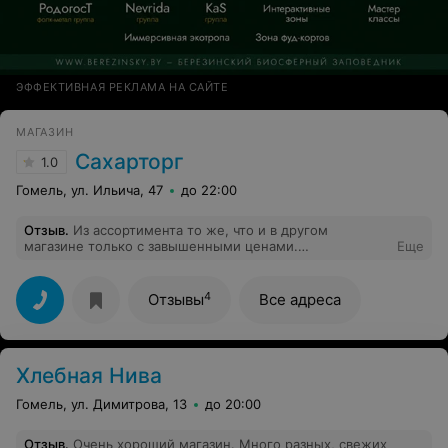
ЭФФЕКТИВНАЯ РЕКЛАМА НА САЙТЕ
МАГАЗИН
Сахарторг
1.0
Гомель, ул. Ильича, 47
до 22:00
Отзыв
.
Из ассортимента то же, что и в другом
магазине только с завышенными ценами.
Еще
Расфасованный замороженный продукт такое
ощущение, что заливают воду для веса со льдом. Рыба
постоянно переморожена серого цвета, на вид
4
Отзывы
Все адреса
отвращение. В ноябре купила гречку вся в жуках. Не
понимаю почему цены как буд то магазин для
туристов? Жаль, что до другого магазина очень
далеко, а вблизи кроме Натальи ничего нет. Звезда
Хлебная Нива
только лишь за труд кассиров.
Гомель, ул. Димитрова, 13
до 20:00
Отзыв
.
Очень хороший магазин. Много разных, свежих