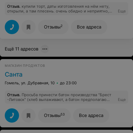
Отзыв
.
купили торт, даты изготовления на нём нету,
открыли, а там плесень. очень обидно и неприятно,
Еще
покупали на День Рождения ребёнку.
2
Отзывы
Все адреса
Ещё 11 адресов
МАГАЗИН ПРОДУКТОВ
Санта
Гомель, ул. Дубравная, 10
до 23:00
Отзыв
.
Просьба принести батон производства "Брест
-Литовск" (хлеб вылаживают, а батон предполагаю
Еще
ждут пока реализуется продукция других
производителей) к отдельной сотруднице была
встречена недовольством и негативом. Это было в
53
Отзывы
Все адреса
20.25. Пришла снова в 21.35 и батон был уже в
продаже. "Спасибо" персоналу.