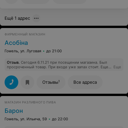
меньше..Потом увидела ,что пробит один и тот же
товар два раза....Я понимаю ,что сегодня людей
много,праздники..Но наглеть и обманывать людей не
стоит..
Ещё 1 адрес
ФИРМЕННЫЙ МАГАЗИН
Асобiна
Гомель, ул. Луговая
до 21:00
Отзыв
.
Сегодня 6.11.21 при посещении магазина. Был
просроченный товар. При входе уже запах стоит. Еще
Еще
год назад, был очень хорошим магазином. Но сейчас
ужасно.
1
Отзывы
Все адреса
МАГАЗИН РАЗЛИВНОГО ПИВА
Барон
Гомель, ул. Ильича, 59
до 22:00