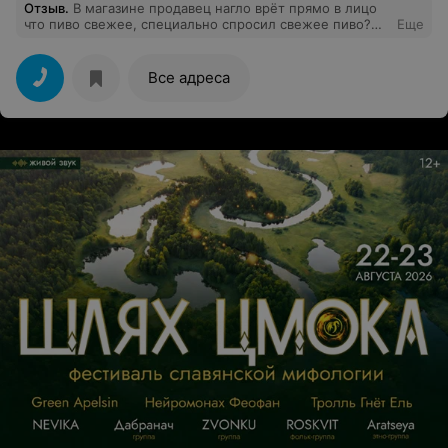
Отзыв
.
В магазине продавец нагло врёт прямо в лицо
что пиво свежее, специально спросил свежее пиво?
Еще
Так как в прошлый раз продали кислое, ответил что да,
к моему удивлению по приезду домой открыл и был в
шоке, на сколько надо быть наглыми подлым
Все адреса
человеком. Не покупайте в это магазине ничего,
отношение к покупателям очень плохое.