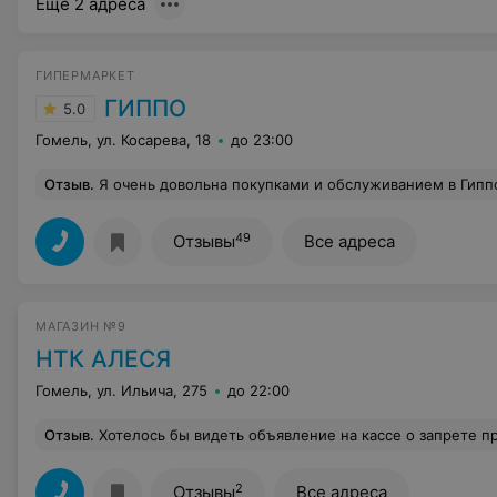
Ещё 2 адреса
ГИПЕРМАРКЕТ
ГИППО
5.0
Гомель, ул. Косарева, 18
до 23:00
Отзыв
.
Я очень довольна покупками и обслуживанием в Гиппо. Приемлимые цены, свежие ово
49
Отзывы
Все адреса
МАГАЗИН №9
НТК АЛЕСЯ
Гомель, ул. Ильича, 275
до 22:00
Отзыв
.
Хотелось бы видеть объявление на кассе о запрете продажи уксуса детям до 18 лет . Такое же как на запрет продажи спиртного и сигарет. На данный момент такого объявления в магазине нет.
2
Отзывы
Все адреса