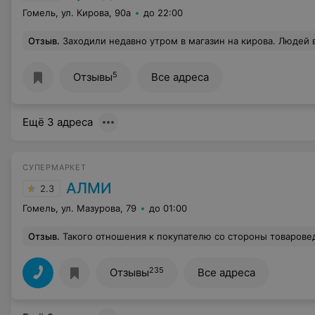
Гомель, ул. Кирова, 90а
до 22:00
Отзыв
.
Заходили недавно утром в магазин на кирова. Людей в магазине не было,как в принципе и сотрудников. Хотели взять заливное или салат. К сожалению,ни того,ни другого на витринах не было,лежали не свежие на вид котлеты,драники и еще что-то из мясного.На кровяную колбасу вообще страшно было посмотр
5
Отзывы
Все адреса
Ещё 3 адреса
СУПЕРМАРКЕТ
АЛМИ
2.3
Гомель, ул. Мазурова, 79
до 01:00
Отзыв
.
Такого отношения к покупателю со стороны товароведа, П Е. Г недопустимо!!! Не понимаю, куда смотрит администратор? Задав вопрос о товаре, свежий и какая тут идёт фасовка, человек как стоял выкладывая товар, так и продолжала выкладывать товар! Несколько раз, переспросив, она просто ответила вон там весы и идите взвешивайте сами! Отправить покупателя за прилавок??? вела себя так, как будто я домой к ней пришла и прошу продать! Дальше появилась администратор! Рассказав о работе товароведа, просто посмотрела молча! Никто не извинился! Глядя на администратора, которая не може
235
Отзывы
Все адреса