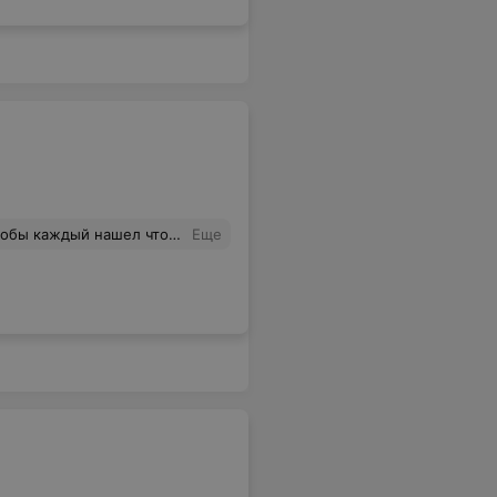
ивые продавцы всегда подскажут, что повкуснее))
Еще