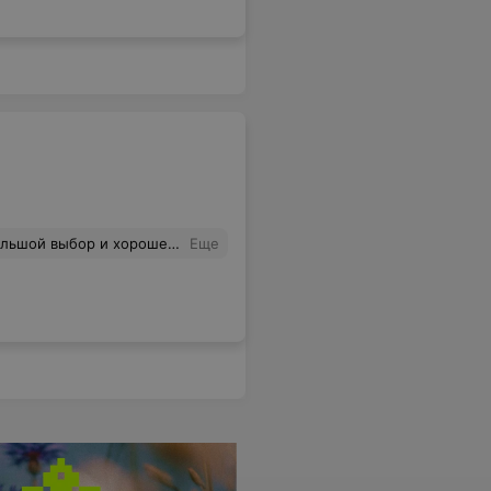
оседнем магазине такая информация есть и выбрать товар гораздо проще. Неужели так тяжело проставить стоимость товара за килограмм?
Еще