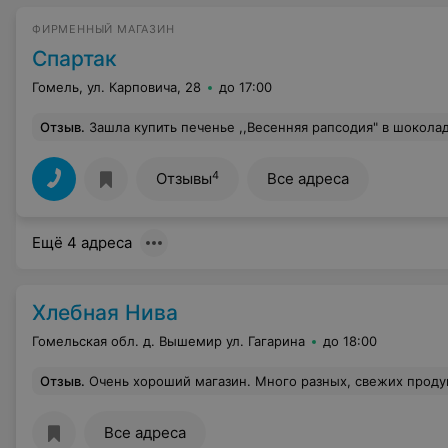
ФИРМЕННЫЙ МАГАЗИН
Спартак
Гомель, ул. Карповича, 28
до 17:00
Отзыв
.
Зашла купить печенье ,,Весенняя рапсодия" в шоколаде по акции. Вижу лежит на витрине с кужутом по 3.44, стала в очередь. Передо мной стоят весы, один продавец обслуживает покупателей, а другой взвешивает себе печенье "Весенняя рапсодия" в шоколаде без кунжута, которое я там часто покупала по акции за 3.24. И тем не менее я спросила у продавца, есть ли это печенье, которое на витрине без кунжута. Она говорит да, взвешивает и вместо 3.24 по цене 4.78. Спрашиваю почему так, ответ-оно не по акции. Хорошо, говорю тогда взвесте по акции с кунжутом( лежит на витрине), ответ : это печенье тоже уже не по акции. Ну ладно говорю взвесте тогда хоть конфет "Баядерки" ( на витрине лежат по 4.98), ответ- тоже нету п
4
Отзывы
Все адреса
Ещё 4 адреса
Хлебная Нива
Гомельская обл. д. Вышемир ул. Гагарина
до 18:00
Отзыв
.
Очень хороший магазин. Много разных, свежих продуктов и
Все адреса