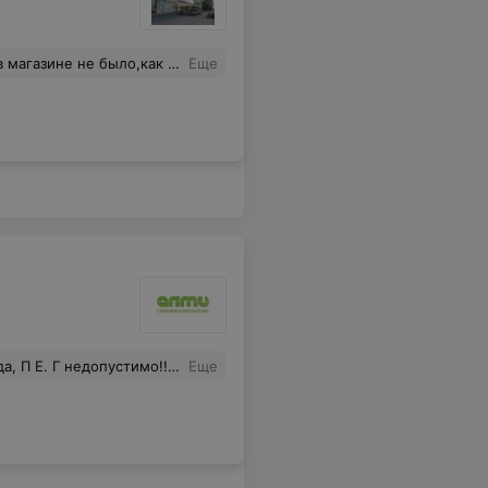
еть.персонал ходил разговаривал по телефонам,никакого внимания на нас,никакого интереса к покупателям.раньше было намного лучше
Еще
т показать своим примером, как надо вести работу с покупателем, в принципе, так себя будут вести и подчинённые! ПЯ, представляю, если бы, пожилой человек подошёл, к таким вот...... Меняйте состав, адиминстрации! Ведь, это ваше лицо!!! Вежливость!!!
Еще