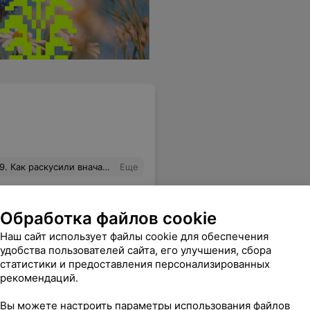
Сделали бы детский развлекательный центр ,где играли дети и родители могли провести время с друзьями и семьей. Площади пустуют,можно их занять полезным для всех. С право от входа детское кафе сладостей с выходом на улицу к столикам ,от проезжей части далеко у вас столько плюсов.
Еще
Обработка файлов cookie
Наш сайт использует файлы cookie для обеспечения
удобства пользователей сайта, его улучшения, сбора
статистики и предоставления персонализированных
рекомендаций.
Вы можете настроить параметры использования файлов