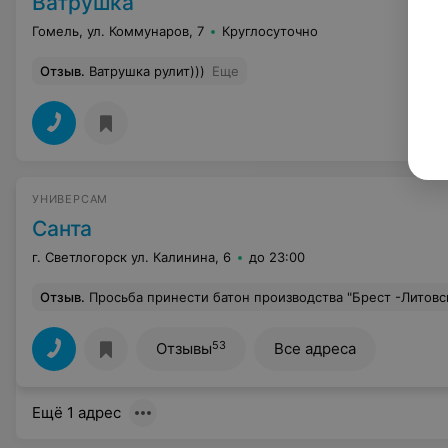
Ватрушка
Гомель, ул. Коммунаров, 7
Круглосуточно
Отзыв
.
Ватрушка рулит)))
Еще
УНИВЕРСАМ
Санта
г. Светлогорск ул. Калинина, 6
до 23:00
Отзыв
.
Просьба принести батон производства "Брест -Литовск" (хлеб вылаживают, а батон предполагаю ждут пока реализуется продукция других производителей) к отдельной сотруднице была встречена недовольством и негатив
53
Отзывы
Все адреса
Ещё 1 адрес