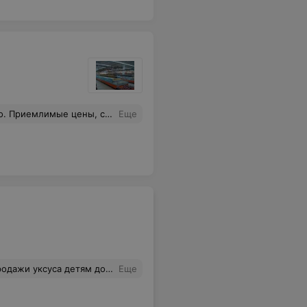
щи и мясо. Много акционных товаров.
Еще
 Где то за спиной у кассира,может что-то и есть,но я с этим не была ознакомлена!
Еще