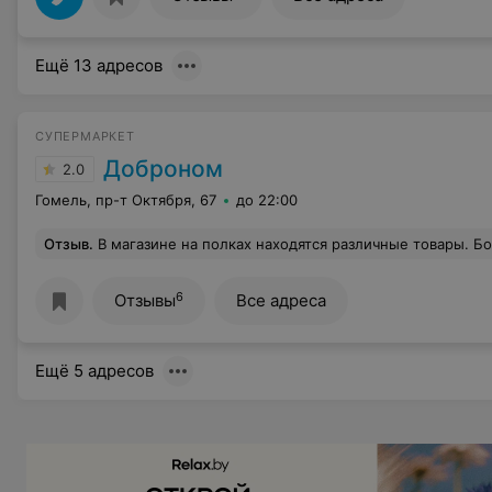
Ещё 13 адресов
СУПЕРМАРКЕТ
Доброном
2.0
Гомель, пр-т Октября, 67
до 22:00
Отзыв
.
В магазине на полках находятся различные товары. Большой выбор и хорошее качество. Но вот ценники на них вводят покупателей в заблуждение. Ни на одном из них нет стоимости продукта за один килограмм. Фасовка разная и по 500гр и по700-800-900гр и по 300-350-400гр. Как узнать цену за один килограмм? В с
6
Отзывы
Все адреса
Ещё 5 адресов