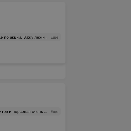
о акции, вы вообще на ту витрину не смотрите этого всего почти нету. И это таким тоном как будто так и должно быть. Спрашивается, девочки для кого у вас витрина?Я сама продавец, и все понимаю, но если у вас закончился этот товар, не взвешивайте его перед носом покупателя и убирайте вовремя с витрины.
Еще
 персонал очень хороший.
Еще