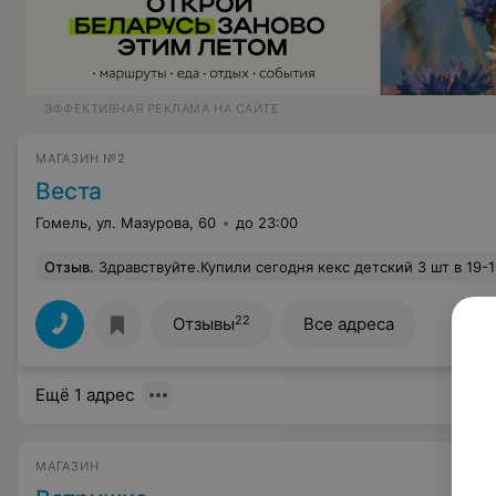
ЭФФЕКТИВНАЯ РЕКЛАМА НА САЙТЕ
МАГАЗИН №2
Веста
Гомель, ул. Мазурова, 60
до 23:00
Отзыв
.
Здравствуйте.Купили сегодня кекс детский 3 шт в 19-19. Как раскусили вначале подумали орехи,но увы .В состав наверное входит творог или его туда намешали. Ужас кусочки не раскусывались ,просто как кусочки пластика.Продукцию кто-нибудь проверяет-выпечку.Стоило бы вернуться,но повезло . Холодно очень сегодня -санстанцию и защиту прав потребителя не минула эта напичканная начинка.В свое время хотелось выразить слова благодарности кассирам,товароведу. А вот сам магазин внутри серенький, уныленький,света мало , как то безжизненно.Товар есть и цены хорошие, овощи и фрукты подкачали -дорого и зачастую неважные мягко говоря.Когда хочешь спросить про товар нужно постараться. 
22
Отзывы
Все адреса
Ещё 1 адрес
МАГАЗИН