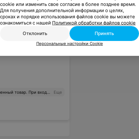
cookie или изменить свое согласие в более позднее время.
истойно выражалась. Все покупатели стояли в шоке и я в том числе. Это не поведение руководителя.
Еще
Для получения дополнительной информации о целях,
сроках и порядке использования файлов cookie вы можете
ознакомиться с нашей
Политикой обработки файлов cookie
Отклонить
Принять
Персональные настройки Cookie
был очень хорошим магазином. Но сейчас ужасно.
Еще