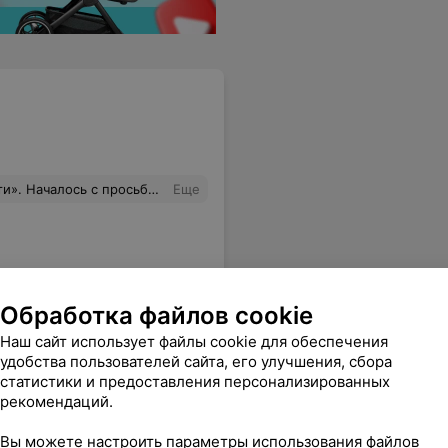
а !! До каких пор Мы будем это терпеть !!! Почему такие продавцы работают и ещё чему то учат !!!! А чему она может научить ??? И это не первый раз !!! Просто накипело!!! Примите меры!!!!!
Еще
Обработка файлов cookie
Наш сайт использует файлы cookie для обеспечения
удобства пользователей сайта, его улучшения, сбора
статистики и предоставления персонализированных
рекомендаций.
Вы можете настроить параметры использования файлов