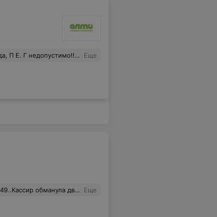
т показать своим примером, как надо вести работу с покупателем, в принципе, так себя будут вести и подчинённые! ПЯ, представляю, если бы, пожилой человек подошёл, к таким вот...... Меняйте состав, адиминстрации! Ведь, это ваше лицо!!! Вежливость!!!
Еще
и тот же товар два раза....Я понимаю ,что сегодня людей много,праздники..Но наглеть и обманывать людей не стоит..
Еще