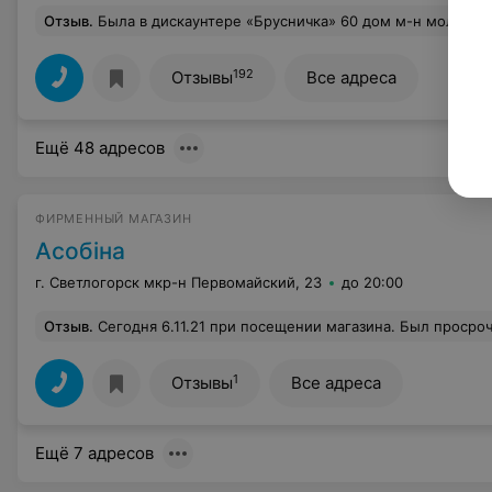
Отзыв
.
Была в дискаунтере «Брусничка» 60 дом м-н молодёжный в г. Светлогорске и стала свидетелем ужасного поведения руководства ( заведующая или директор) к своему сотруднику, она на весь дискаунтер кричала на своего сотрудника и не пр
192
Отзывы
Все адреса
Ещё 48 адресов
ФИРМЕННЫЙ МАГАЗИН
Асобiна
г. Светлогорск мкр-н Первомайский, 23
до 20:00
Отзыв
.
Сегодня 6.11.21 при посещении магазина. Был просроченный товар. При входе уже запах стоит. Еще год назад, 
1
Отзывы
Все адреса
Ещё 7 адресов