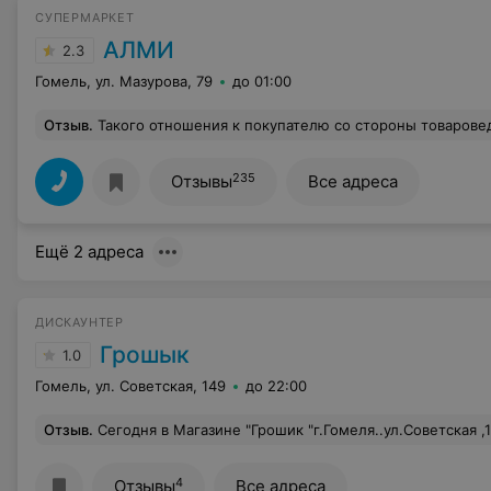
СУПЕРМАРКЕТ
АЛМИ
2.3
Гомель, ул. Мазурова, 79
до 01:00
Отзыв
.
Такого отношения к покупателю со стороны товароведа, П Е. Г недопустимо!!! Не понимаю, куда смотрит администратор? Задав вопрос о товаре, свежий и какая тут идёт фасовка, человек как стоял выкладывая товар, так и продолжала выкладывать товар! Несколько раз, переспросив, она просто ответила вон там весы и идите взвешивайте сами! Отправить покупателя за прилавок??? вела себя так, как будто я домой к ней пришла и прошу продать! Дальше появилась администратор! Рассказав о работе товароведа, просто посмотрела молча! Никто не извинился! Глядя на администратора, которая не може
235
Отзывы
Все адреса
Ещё 2 адреса
ДИСКАУНТЕР
Грошык
1.0
Гомель, ул. Советская, 149
до 22:00
Отзыв
.
Сегодня в Магазине "Грошик "г.Гомеля..ул.Советская ,149..Кассир обманула два раза..Первый раз дала сдачу меньше чем положено, второй раз.. пробила два раза товар. Про сдачу я увидела на улице,то что на 10 рублей дали сдачу меньше..Потом увидела ,что пробит один 
4
Отзывы
Все адреса