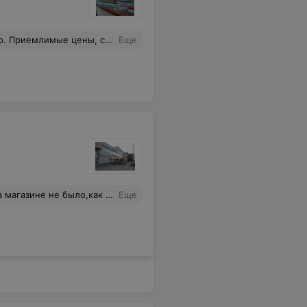
щи и мясо. Много акционных товаров.
Еще
еть.персонал ходил разговаривал по телефонам,никакого внимания на нас,никакого интереса к покупателям.раньше было намного лучше
Еще