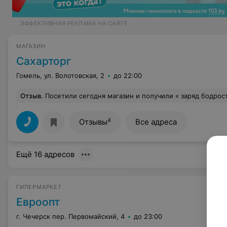
ЭФФЕКТИВНАЯ РЕКЛАМА НА САЙТЕ
МАГАЗИН
Сахарторг
Гомель, ул. Волотовская, 2
до 22:00
Отзыв
.
Посетили сегодня магазин и получили « заряд бодрости». Началось с просьбы подсказать цену на сметану, которой не было ,получили ответ: Там смотрите ! Затем касса! Это цирк Уже оплатили товар , но не поленилась пошла в отдел. На мой вопрос продавцу : где вообще такая цена на «яйцо куриное» , ответ там . А там цены нет. А рядом молодая продавец , которая тоже пытается мне что схамить. Затем вышла Заведующая ( правда без книги жалоб) которую Я просил
4
Отзывы
Все адреса
Ещё 16 адресов
ГИПЕРМАРКЕТ
Евроопт
г. Чечерск пер. Первомайский, 4
до 23:00