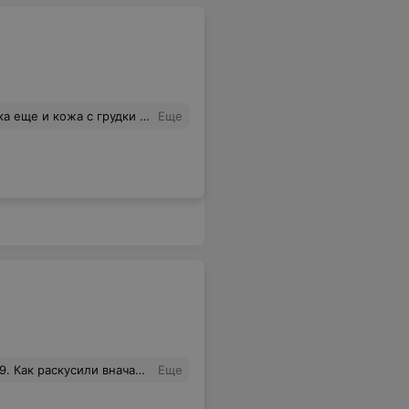
 а кожу от филе вместе с окорочками и бедрами... ?
Еще
Сделали бы детский развлекательный центр ,где играли дети и родители могли провести время с друзьями и семьей. Площади пустуют,можно их занять полезным для всех. С право от входа детское кафе сладостей с выходом на улицу к столикам ,от проезжей части далеко у вас столько плюсов.
Еще