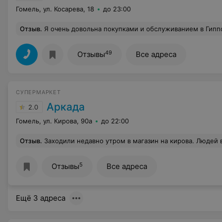
Гомель, ул. Косарева, 18
до 23:00
Отзыв
.
Я очень довольна покупками и обслуживанием в Гиппо. Приемлимые цены, свежие ово
49
Отзывы
Все адреса
СУПЕРМАРКЕТ
Аркада
2.0
Гомель, ул. Кирова, 90а
до 22:00
Отзыв
.
Заходили недавно утром в магазин на кирова. Людей в магазине не было,как в принципе и сотрудников. Хотели взять заливное или салат. К сожалению,ни того,ни другого на витринах не было,лежали не свежие на вид котлеты,драники и еще что-то из мясного.На кровяную колбасу вообще страшно было посмотр
5
Отзывы
Все адреса
Ещё 3 адреса