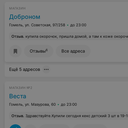
МАГАЗИН
Доброном
Гомель, ул. Советская, 97/258
до 23:00
Отзыв
.
купила окорочок, пришла домой, а там к коже окорочка еще и кожа с грудки прилагалась. И не стыдно... продаете филе,
6
Отзывы
Все адреса
Ещё 5 адресов
МАГАЗИН №2
Веста
Гомель, ул. Мазурова, 60
до 23:00
Отзыв
.
Здравствуйте.Купили сегодня кекс детский 3 шт в 19-19. Как раскусили вначале подумали орехи,но увы .В состав наверное входит творог или его туда намешали. Ужас кусочки не раскусывались ,просто как кусочки пластика.Продукцию кто-нибудь проверяет-выпечку.Стоило бы вернуться,но повезло . Холодно очень сегодня -санстанцию и защиту прав потребителя не минула эта напичканная начинка.В свое время хотелось выразить слова благодарности кассирам,товароведу. А вот сам магазин внутри серенький, уныленький,света мало , как то безжизненно.Товар есть и цены хорошие, овощи и фрукты подкачали -дорого и зачастую неважные мягко говоря.Когда хочешь спросить про товар нужно постараться. 