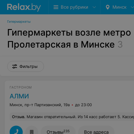
Все рубрики
Минск
Гипермаркеты
Гипермаркеты возле метро
Пролетарская в Минске
3
Фильтры
ГАСТРОНОМ
АЛМИ
Минск, пр-т Партизанский, 19а
до 23:00
Отзыв
.
Магазин отвратительный. Из 14 касс работает 5. Кассиры очень долго пробивают товары, очередь огромная. Экспресс-кассы просто стоят для вида. Продавец делает вид что н
235
Отзывы
Все адреса