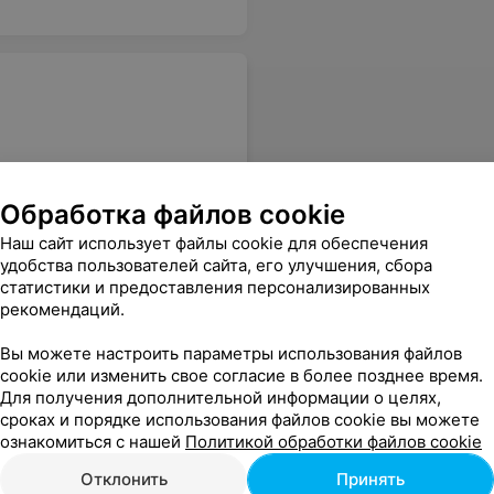
(#0187.0029)- обычная скидка. Дело, конечно, копеечное, но зачем же обманывать, да ещё и в день рождения?
Еще
Обработка файлов cookie
Наш сайт использует файлы cookie для обеспечения
удобства пользователей сайта, его улучшения, сбора
статистики и предоставления персонализированных
рекомендаций.
Вы можете настроить параметры использования файлов
cookie или изменить свое согласие в более позднее время.
Для получения дополнительной информации о целях,
сроках и порядке использования файлов cookie вы можете
ознакомиться с нашей
Политикой обработки файлов cookie
Отклонить
Принять
Аll. Чтобы приятно было зайти и с удовольствием сделать покупки. Поднимите востребованность магазина и получите положительные отзывы покупателей!
Еще