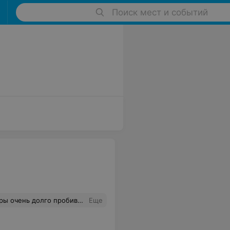
Поиск мест и событий
ичего не происходит. Ужасный магазин Не советую. Кассиры хамят! 0 звезд
Еще