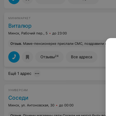
МИНИМАРКЕТ
Виталюр
Минск, Рабочий пер., 5
до 23:00
Отзыв
.
Маме-пенсионерке прислали СМС, поздравили с днём рождения и пообещали 10% скидки на неакционный товар. В день рождения мама отправилась в магазин с паспортом, уточнила перед кассой условия акции, предьявила паспорт. Вернулась домой, а в чеке 
24
Отзывы
Все адреса
Ещё 1 адрес
УНИВЕРСАМ
Соседи
Минск, ул. Антоновская, 30
до 00:00
Отзыв
.
Почему магазины сети Соседи не могут быть все, как магазин в Аll, где всегда чисто и СВЕЖИЕ продукты, а не привезенная кулинария трехдневной давности, несвежие овощи после отсутствуюших у магазина условий хранения или хлеб вечером без выбора... Огромная просьба после ремонта обеспечить уровень магазина по ул.Богдановича 78 до такого уровня, как в 