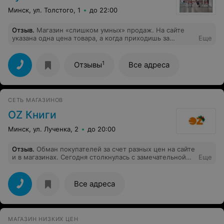
Минск, ул. Толстого, 1
до 22:00
Отзыв
.
Магазин «слишком умных» продаж. На сайте
указана одна цена товара, а когда приходишь за
Еще
товаром в магазин, на кассе пробивают совсем другой
ценник. Продавцы говорят мол «это не мы, это
политика руководства». С таким подходом далеко не
1
Отзывы
Все адреса
уйдете!
СЕТЬ МАГАЗИНОВ
OZ Книги
Минск, ул. Лученка, 2
до 20:00
Отзыв
.
Обман покупателей за счет разных цен на сайте
и в магазинах. Сегодня столкнулась с замечательной
Еще
ситуацией. Решила купить подруге книгу, нашла на
сайте магазина, стоит цена около 18 руб, она
зачеркнута, нарисована скидка 15%, итого 15 с
Все адреса
мелочью рублей. Приехав в магазин, мне сразу
любезно принесли книгу, попросили показать
приложение для какой-то скидки/театр одного актера.
Потом девочка пробивает мне ее по кассе и говорит
МАГАЗИН НИЗКИХ ЦЕН
сумму в 18 рублей. Я начинаю говорить, что на сайте у