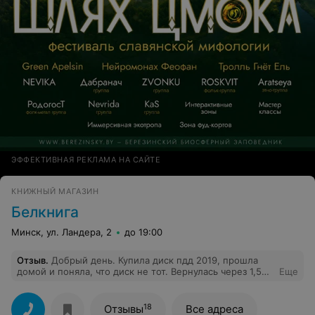
ЭФФЕКТИВНАЯ РЕКЛАМА НА САЙТЕ
КНИЖНЫЙ МАГАЗИН
Белкнига
Минск, ул. Ландера, 2
до 19:00
Отзыв
.
Добрый день. Купила диск пдд 2019, прошла
домой и поняла, что диск не тот. Вернулась через 1,5
Еще
часа назад, но сдать не смогла. Диск изначально не
упакован в герметичную упаковку, что и создаёт
трудности. Я им не пользовалась, даже не открывала
18
Отзывы
Все адреса