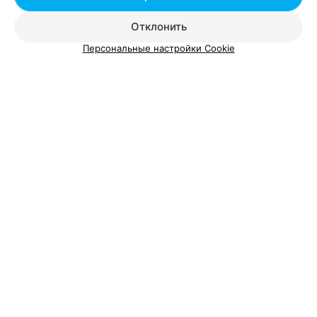
Книжные магазины Ленинского района в Минске
Отклонить
Персональные настройки Cookie
Добавить компанию
Добавить специалиста
О проекте
Новости проекта
Размещение рекламы
Вакансии
Публичный договор
Способы оплаты
Публичный договор по использованию сервиса
«Афиша»
Пользовательское соглашение
Написать в поддержку