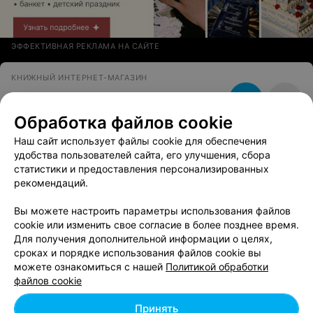
ЭФФЕКТИВНАЯ РЕКЛАМА НА САЙТЕ
КНИЖНЫЙ ИНТЕРНЕТ-МАГАЗИН
Совенок
Обработка файлов cookie
Минск
до 22:00
Наш сайт использует файлы cookie для обеспечения
удобства пользователей сайта, его улучшения, сбора
статистики и предоставления персонализированных
Вам будет интересно
рекомендаций.
Вы можете настроить параметры использования файлов
Книжные магазины Первомайского района в
cookie или изменить свое согласие в более позднее время.
Минске
Для получения дополнительной информации о целях,
сроках и порядке использования файлов cookie вы
можете ознакомиться с нашей
Политикой обработки
Книжные магазины Фрунзенского района Минска
файлов cookie
Принять